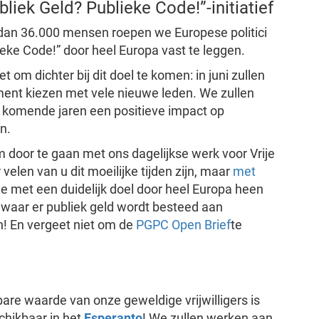
liek Geld? Publieke Code!”-initiatief
an 36.000 mensen roepen we Europese politici
ieke Code!” door heel Europa vast te leggen.
m dichter bij dit doel te komen: in juni zullen
ent kiezen met vele nieuwe leden. We zullen
komende jaren een positieve impact op
n.
om door te gaan met ons dagelijkse werk voor Vrije
elen van u dit moeilijke tijden zijn, maar
met
e met een duidelijk doel door heel Europa heen
 waar er publiek geld wordt besteed aan
n! En vergeet niet om de
PGPC Open Brief
te
re waarde van onze geweldige vrijwilligers is
chikbaar in het
Esperanto
! We zullen werken aan