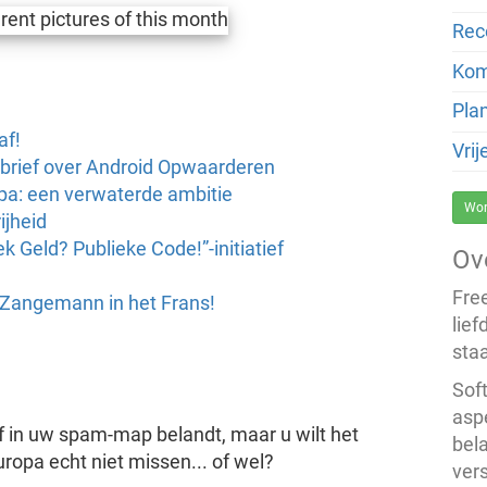
Rec
Kom
Pla
af!
Vri
 brief over Android Opwaarderen
pa: een verwaterde ambitie
Wor
ijheid
k Geld? Publieke Code!”-initiatief
Ov
Fre
 Zangemann in het Frans!
lief
staa
Soft
asp
 in uw spam-map belandt, maar u wilt het
bel
uropa echt niet missen... of wel?
vers