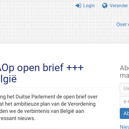
Login
Verander 
Over 
AOp open brief +++
Ab
ma
lgië
ng het Duitse Parlement de open brief over
t het ambitieuze plan van de Verordening
rden we de verbintenis van België aan
eressant nieuws.
Nie