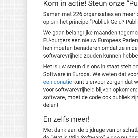
Kom in actie! Steun onze “Pub
Samen met 226 organisaties en meer d
op om het principe “Publiek Geld? Publ
We gaan belangrijke maanden tegemoet o
EU-burgers een nieuw Europees Parlem
hen moeten benaderen omdat ze in de 
softwarevrijheid zouden kunnen hebbe
Het is uw steun die ons in staat stelt 
Software in Europa. We weten dat voor v
een donatie
kunt u ervoor zorgen dat w
voor softwarevrijheid blijven opkomen:
software, moet de code ook publiek zij
delen!
En zelfs meer!
Met dank aan de bijdrage van onschatba
de “Wat is Vrije Software”-video nu bes