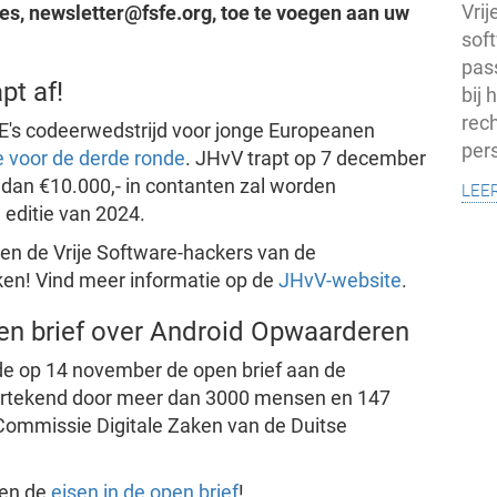
Vri
res, newsletter@fsfe.org, toe te voegen aan uw
soft
pas
pt af!
bij
rech
E's codeerwedstrijd voor jonge Europeanen
pers
ie voor de derde ronde
. JHvV trapt op 7 december
lee
an €10.000,- in contanten zal worden
editie van 2024.
en de Vrije Software-hackers van de
ken! Vind meer informatie op de
JHvV-website
.
en brief over Android Opwaarderen
de op 14 november de open brief aan de
ertekend door meer dan 3000 mensen en 147
 Commissie Digitale Zaken van de Duitse
en de
eisen in de open brief
!