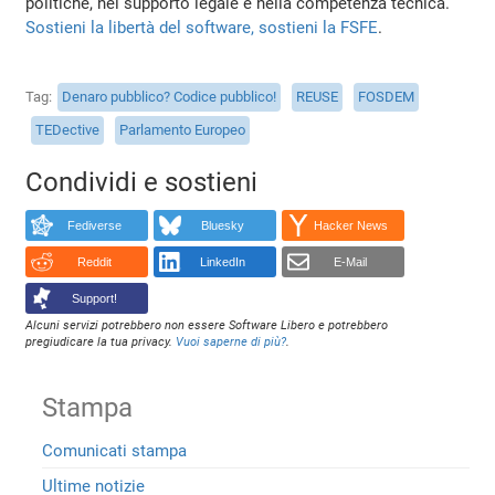
politiche, nel supporto legale e nella competenza tecnica.
Sostieni la libertà del software, sostieni la FSFE
.
Tag
Denaro pubblico? Codice pubblico!
REUSE
FOSDEM
TEDective
Parlamento Europeo
Condividi e sostieni
Fediverse
Bluesky
Hacker News
Reddit
LinkedIn
E-Mail
Support!
Alcuni servizi potrebbero non essere Software Libero e potrebbero
pregiudicare la tua privacy.
Vuoi saperne di più?
.
Stampa
Comunicati stampa
Ultime notizie