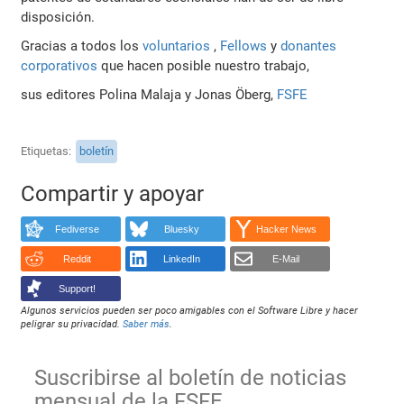
disposición.
Gracias a todos los
voluntarios
,
Fellows
y
donantes
corporativos
que hacen posible nuestro trabajo,
sus editores Polina Malaja y Jonas Öberg,
FSFE
Etiquetas
boletín
Compartir y apoyar
Fediverse
Bluesky
Hacker News
Reddit
LinkedIn
E-Mail
Support!
Algunos servicios pueden ser poco amigables con el Software Libre y hacer
peligrar su privacidad.
Saber más
.
Suscribirse al boletín de noticias
mensual de la FSFE