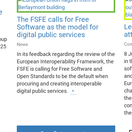
e
The FSFE calls for Free
Le
Software as the model for
at
digital public services
oup
Com
News
 25
8 J
In its feedback regarding the review of the
in 
European Interoperability Framework, the
sof
FSFE is calling for Free Software and
and
Open Standards to be the default when
Eur
procuring and creating interoperable
cha
digital public services.
the
con
th