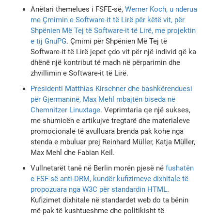
Anëtari themelues i FSFE-së,
Werner Koch, u nderua
me Çmimin e Software-it të Lirë për këtë vit, për
Shpënien Më Tej të Software-it të Lirë, me projektin
e tij GnuPG
. Çmimi për Shpënien Më Tej të
Software-it të Lirë jepet çdo vit për një individ që ka
dhënë një kontribut të madh në përparimin dhe
zhvillimin e Software-it të Lirë.
Presidenti Matthias Kirschner dhe bashkërenduesi
për Gjermaninë, Max Mehl mbajtën biseda në
Chemnitzer Linuxtage
. Veprimtaria qe një sukses,
me shumicën e artikujve tregtarë dhe materialeve
promocionale të avulluara brenda pak kohe nga
stenda e mbuluar prej Reinhard Müller, Katja Müller,
Max Mehl dhe Fabian Keil.
Vullnetarët tanë në Berlin morën pjesë në
fushatën
e FSF-së anti-DRM, kundër kufizimeve dixhitale të
propozuara nga W3C për standardin HTML
.
Kufizimet dixhitale në standardet web do ta bënin
më pak të kushtueshme dhe politikisht të