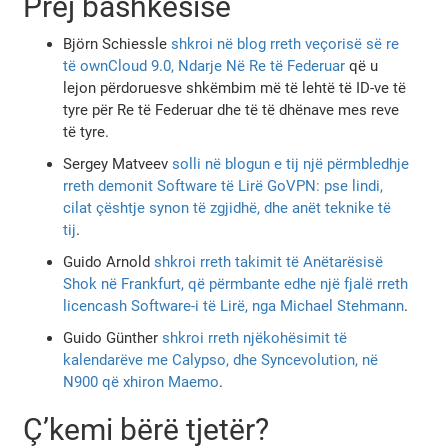
Prej bashkësisë
Björn Schiessle
shkroi në blog rreth veçorisë së re
të ownCloud 9.0, Ndarje Në Re të Federuar
që u
lejon përdoruesve shkëmbim më të lehtë të ID-ve të
tyre për Re të Federuar dhe të të dhënave mes reve
të tyre.
Sergey Matveev
solli në blogun e tij një përmbledhje
rreth demonit Software të Lirë GoVPN: pse lindi,
cilat çështje synon të zgjidhë, dhe anët teknike të
tij
.
Guido Arnold
shkroi rreth takimit të Anëtarësisë
Shok në Frankfurt, që përmbante edhe një fjalë rreth
licencash Software-i të Lirë, nga Michael Stehmann
.
Guido Günther
shkroi rreth njëkohësimit të
kalendarëve me Calypso, dhe Syncevolution, në
N900 që xhiron Maemo
.
Ç’kemi bërë tjetër?