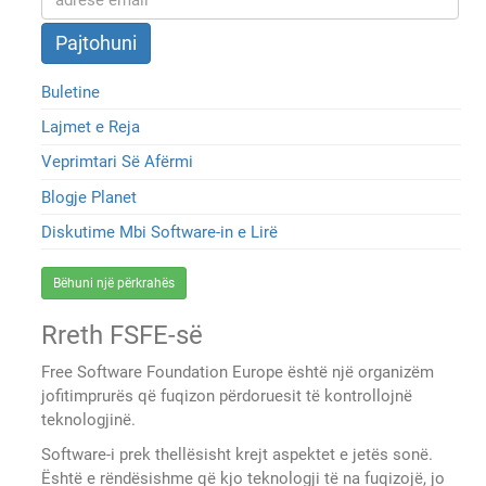
Buletine
Lajmet e Reja
Veprimtari Së Afërmi
Blogje Planet
Diskutime Mbi Software-in e Lirë
Bëhuni një përkrahës
Rreth FSFE-së
Free Software Foundation Europe është një organizëm
jofitimprurës që fuqizon përdoruesit të kontrollojnë
teknologjinë.
Software-i prek thellësisht krejt aspektet e jetës sonë.
Është e rëndësishme që kjo teknologji të na fuqizojë, jo