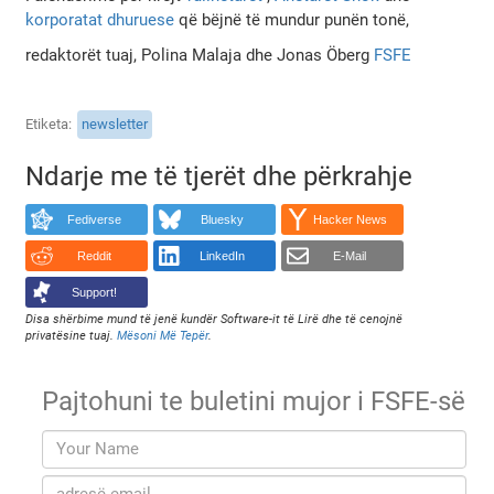
korporatat dhuruese
që bëjnë të mundur punën tonë,
redaktorët tuaj, Polina Malaja dhe Jonas Öberg
FSFE
Etiketa
newsletter
Ndarje me të tjerët dhe përkrahje
Fediverse
Bluesky
Hacker News
Reddit
LinkedIn
E-Mail
Support!
Disa shërbime mund të jenë kundër Software-it të Lirë dhe të cenojnë
privatësine tuaj.
Mësoni Më Tepër
.
Pajtohuni te buletini mujor i FSFE-së