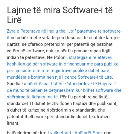
Lajme të mira Software-i të
Lirë
Zyra e Patentave në Indi u tha "Jo!" patentave të software-
it
në udhëzimet e veta të përditësuara, të cilat deklarojnë
qartazi se çfarëdo pretendimi për patentë që bazohet
vetëm në software, nuk ka për t’u pranuar sipas ligjit
indian të patentave. Në Poloni,
strategjia e re eQeveri
këshillon që për software-in e financuar me para publike
për një sistem të ri të regjistrave publikë duhet parë
mundësia e botimit nën një licencë Software-i të Lirë
.
Suedia ka
përditësuar listën e 'standardeve të Hapura TI'
që mund të bëhen të detyrueshëm kur blihet software dhe
shërbime të lidhura me të
. Për t’u përfshirë në listë,
standardet TI duhet të zhvillohen haptazi dhe publikisht,
s’duhet të kufizojnë ripërdorimin e standardit, dhe
patentat thelbësore për standardin duhet të ofrohen
lirisht.
Falënderime për krejt
vullnetarët
,
Anëtarët Shok
dhe