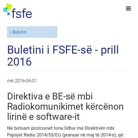
Buletin
Buletini i FSFE-së - prill
2016
më
2016-04-01
Direktiva e BE-së mbi
Radiokomunikimet kërcënon
lirinë e software-it
Ne botuam pozicionet tona lidhur me Direktivën mbi
Pajisjet Radio 2014/53/EU (pranuar në maj të 2014-s), që