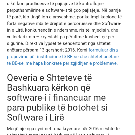
u kërkon prodhuesve të pajisjeve të kontrollojnë
përputhshmërinë e software-it të çdo pajisjeje. Në pamje
të parë, kjo tingëllon e arsyeshme, por ka implikacione të
forta negative mbi të drejtat e përdoruesve dhe Software-
in e Lirë, konkurrencën e ndershme, risitë, mjedisin, dhe
vullnetarizmin – kryesisht pa përfitime kushedi çë për
sigurinë. Direktiva lypset të sendërtohet nga shtetet
anëtare përpara 13 qershorit 2016. Kemi
formuluar disa
propozime për institucione të BE-së dhe shtetet anëtare
të BE-së, me hapa konkretë për zgjidhjen e problemeve.
Qeveria e Shteteve të
Bashkuara kërkon që
software-i i financuar me
para publike të botohet si
Software i Lirë
Meqë një nga synimet tona kryesore për 2016-n është të