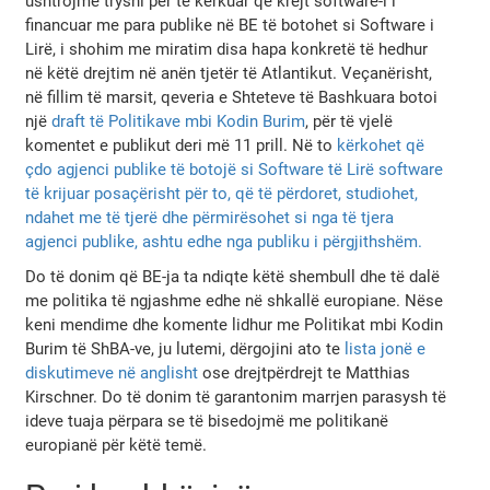
ushtrojmë trysni për të kërkuar që krejt software-i i
financuar me para publike në BE të botohet si Software i
Lirë, i shohim me miratim disa hapa konkretë të hedhur
në këtë drejtim në anën tjetër të Atlantikut. Veçanërisht,
në fillim të marsit, qeveria e Shteteve të Bashkuara botoi
një
draft të Politikave mbi Kodin Burim
, për të vjelë
komentet e publikut deri më 11 prill. Në to
kërkohet që
çdo agjenci publike të botojë si Software të Lirë software
të krijuar posaçërisht për to, që të përdoret, studiohet,
ndahet me të tjerë dhe përmirësohet si nga të tjera
agjenci publike, ashtu edhe nga publiku i përgjithshëm.
Do të donim që BE-ja ta ndiqte këtë shembull dhe të dalë
me politika të ngjashme edhe në shkallë europiane. Nëse
keni mendime dhe komente lidhur me Politikat mbi Kodin
Burim të ShBA-ve, ju lutemi, dërgojini ato te
lista jonë e
diskutimeve në anglisht
ose drejtpërdrejt te Matthias
Kirschner. Do të donim të garantonim marrjen parasysh të
ideve tuaja përpara se të bisedojmë me politikanë
europianë për këtë temë.