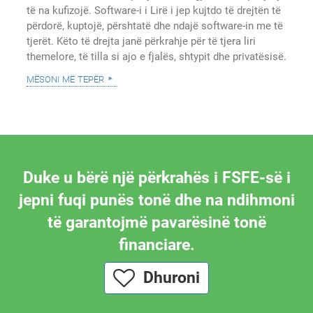
të na kufizojë. Software-i i Lirë i jep kujtdo të drejtën të
përdorë, kuptojë, përshtatë dhe ndajë software-in me të
tjerët. Këto të drejta janë përkrahje për të tjera liri
themelore, të tilla si ajo e fjalës, shtypit dhe privatësisë.
mësoni më tepër
Duke u bërë një përkrahës i FSFE-së i
jepni fuqi punës tonë dhe na ndihmoni
të garantojmë pavarësinë tonë
financiare.
Dhuroni