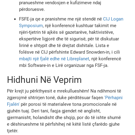
pranueshme vendosjen e kufizimeve ndaj
përdoruesve.
FSFE-ja qe e pranishme me një stendë në
CIJ Logan
Symposium
, një konferencë kushtuar takimit me
njëri-tjetrin të ajkës së gazetarëve, haktivistëve,
ekspertëve ligjorë dhe të sigurisë, për të diskutuar
lirinë e shtypit dhe të drejtat dixhitale. Lista e
folësve në CIJ përfshinte Edward Snowden-in, i cili
mbajti një fjalë edhe në Libreplanet
, një konferencë
mbi Software-in e Lirë organizuar nga FSF-ja.
Hidhuni Në Veprim
Për krejt ju përkthyesit e mrekullueshëm! Na ndihmoni të
zgjerojmë shtrirjen tonë, duke përditësuar faqen
'Përhapni
Fjalën'
për porosi të materialeve tona promocionale në
gjuhën tuaj. Deri tani, faqja gjendet në anglisht,
gjermanisht, holandisht dhe shqip, por do të ishte shumë
e dëshirueshme të përfshihej në këtë listë çfarëdo gjuhe
tjetër.