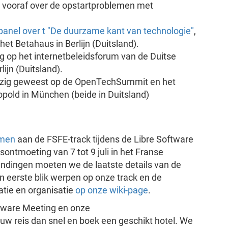
 vooraf over de opstartproblemen met
panel over t "De duurzame kant van technologie"
,
et Betahaus in Berlijn (Duitsland).
ng op het internetbeleidsforum van de Duitse
lijn (Duitsland).
zig geweest op de OpenTechSummit en het
eopold in München (beide in Duitsland)
emen
aan de FSFE-track tijdens de Libre Software
tmoeting van 7 tot 9 juli in het Franse
endingen moeten we de laatste details van de
n eerste blik werpen op onze track en de
atie en organisatie
op onze wiki-page
.
ftware Meeting en onze
 reis dan snel en boek een geschikt hotel. We