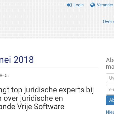
Login
Verander 
Over 
mei 2018
Ab
ma
8-05
t top juridische experts bij
 over juridische en
ande Vrije Software
Nie