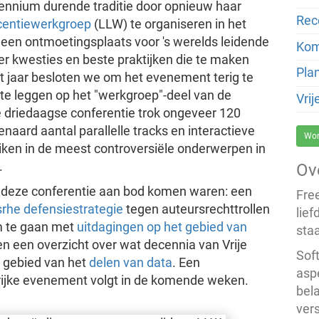
nnium durende traditie door opnieuw haar
Rec
licentiewerkgroep
(LLW) te organiseren in het
een ontmoetingsplaats voor 's werelds leidende
Kom
er kwesties en beste praktijken die te maken
Pla
it jaar besloten we om het evenement terig te
 te leggen op het "werkgroep"-deel van de
Vri
e driedaagse conferentie trok ongeveer 120
naard aantal parallelle tracks en interactieve
Wor
ken in de meest controversiële onderwerpen in
.
Ov
s deze conferentie aan bod komen waren: een
Fre
isrhe defensiestrategie
tegen auteursrechttrollen
lief
m te gaan met
uitdagingen op het gebied van
staa
n een overzicht over wat decennia van Vrije
Soft
t gebied van het
delen van data
. Een
asp
ngrijke evenement volgt in de komende weken.
bel
vers