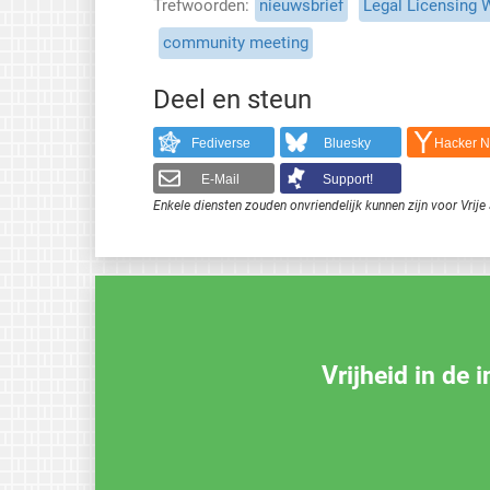
Trefwoorden
nieuwsbrief
Legal Licensing
community meeting
Deel en steun
Fediverse
Bluesky
Hacker 
E-Mail
Support!
Enkele diensten zouden onvriendelijk kunnen zijn voor Vri
Vrijheid in de 