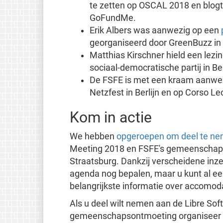
te zetten op OSCAL 2018 en blogt
GoFundMe.
Erik Albers was aanwezig op een
georganiseerd door GreenBuzz in h
Matthias Kirschner hield een lezi
sociaal-democratische partij in Ber
De FSFE is met een kraam aanwe
Netzfest in Berlijn en op Corso L
Kom in actie
We hebben
opgeroepen om deel te n
Meeting 2018 en FSFE's gemeenschapson
Straatsburg. Dankzij verscheidene inz
agenda nog bepalen, maar u kunt al ee
belangrijkste informatie over accomod
Als u deel wilt nemen aan de Libre So
gemeenschapsontmoeting organiseer uw