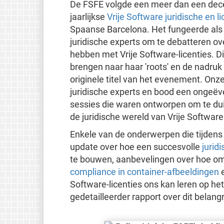
De FSFE volgde een meer dan een dece
jaarlijkse
Vrije Software juridische en 
Spaanse Barcelona. Het fungeerde als 
juridische experts om te debatteren ov
hebben met Vrije Software-licenties. D
brengen naar haar 'roots' en de nadruk
originele titel van het evenement. Onz
juridische experts en bood een ongeëve
sessies die waren ontworpen om te dui
de juridische wereld van Vrije Software
Enkele van de onderwerpen die tijden
update over hoe een succesvolle
jurid
te bouwen, aanbevelingen over hoe o
compliance in container-afbeeldingen
e
Software-licenties ons kan leren op he
gedetailleerder rapport over dit bela