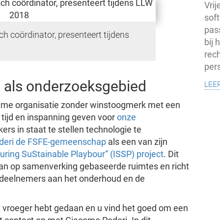
Vri
soft
pas
ch coördinator, presenteert tijdens
bij
rech
pers
lee
als onderzoeksgebied
zame organisatie zonder winstoogmerk met een
tijd en inspanning geven voor
onze
rs in staat te stellen technologie te
deri de FSFE-gemeenschap
als een van zijn
turing SuStainable Playbour“ (ISSP) project
. Dit
an op samenverking gebaseerde ruimtes en richt
n deelnemers aan het onderhoud en de
at vroeger hebt gedaan en u vind het goed om een