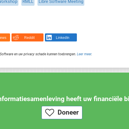
 Workshop
RMLL
Libre Software Meeting
News
Reddit
LinkedIn
je Software en uw privacy schade kunnen toebrengen.
Leer meer
.
informatiesamenleving heeft uw financiële b
Doneer