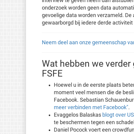
interview te geven neem dan alstublief
onderzoek worden geen data automatis
gevoelige data worden verzameld. De 
gewaarborgd bij iedere derde activitei
Neem deel aan onze gemeenschap van v
Wat hebben we verder 
FSFE
Hoewel u in de eerste plaats beter
moment veel mensen die de besl
Facebook. Sebastian Schauenburg 
meer verbinden met Facebook"
.
Evaggelos Balaskas
blogt over U
te beschermen tegen een schadel
Daniel Pocock voert een crowdf