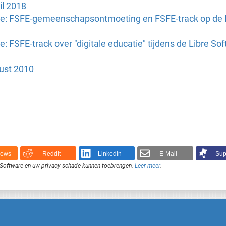
il 2018
tie: FSFE-gemeenschapsontmoeting en FSFE-track op de L
e: FSFE-track over "digitale educatie" tijdens de Libre S
ust 2010
News
Reddit
LinkedIn
E-Mail
Sup
je Software en uw privacy schade kunnen toebrengen.
Leer meer
.