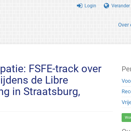
Login
Verander 
Over 
patie: FSFE-track over
Pe
tijdens de Libre
Voo
g in Straatsburg,
Rec
Vrij
Wor