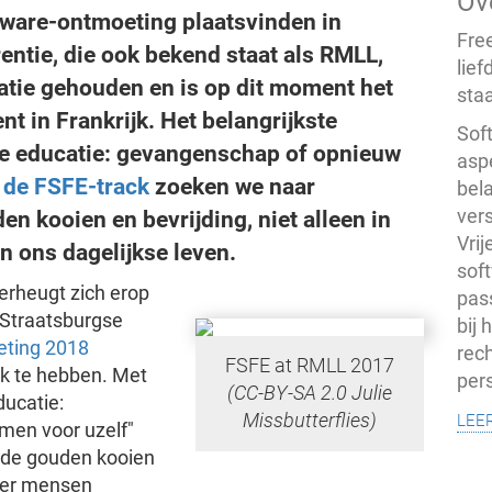
Ov
oftware-ontmoeting plaatsvinden in
Fre
rentie, die ook bekend staat als RMLL,
lief
catie gehouden en is op dit moment het
staa
t in Frankrijk. Het belangrijkste
Soft
ale educatie: gevangenschap of opnieuw
asp
t
de FSFE-track
zoeken we naar
bel
vers
en kooien en bevrijding, niet alleen in
Vri
n ons dagelijkse leven.
soft
erheugt zich erop
pas
e Straatsburgse
bij
eting 2018
rech
FSFE at RMLL 2017
ck te hebben. Met
pers
(CC-BY-SA 2.0 Julie
ducatie:
lee
Missbutterflies)
men voor uzelf"
 de gouden kooien
eer mensen