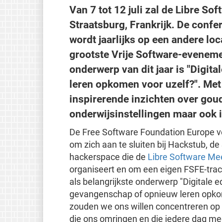
Van 7 tot 12 juli zal de Libre S
Straatsburg, Frankrijk. De confe
wordt jaarlijks op een andere lo
grootste Vrije Software-evenemen
onderwerp van dit jaar is "Digit
leren opkomen voor uzelf?". Me
inspirerende inzichten over goud
onderwijsinstellingen maar ook i
De Free Software Foundation Europe v
om zich aan te sluiten bij Hackstub, d
hackerspace die de
Libre Software Me
organiseert en om een eigen FSFE-tra
als belangrijkste onderwerp "Digitale e
gevangenschap of opnieuw leren opko
zouden we ons willen concentreren op
die ons omringen en die iedere dag m