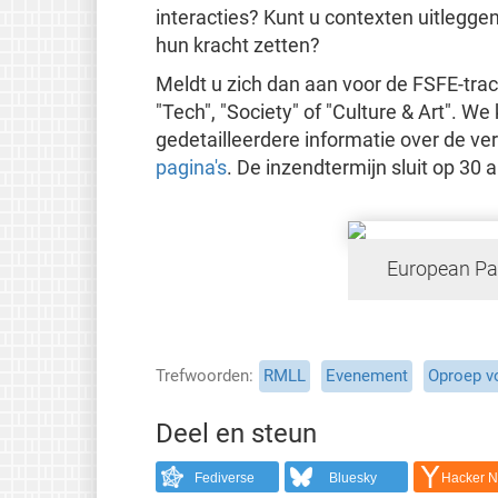
interacties? Kunt u contexten uitleggen
hun kracht zetten?
Meldt u zich dan aan voor de FSFE-track 
"Tech", "Society" of "Culture & Art". W
gedetailleerdere informatie over de v
pagina's
. De inzendtermijn sluit op 30 ap
European Par
Trefwoorden
RMLL
Evenement
Oproep vo
Deel en steun
Fediverse
Bluesky
Hacker 