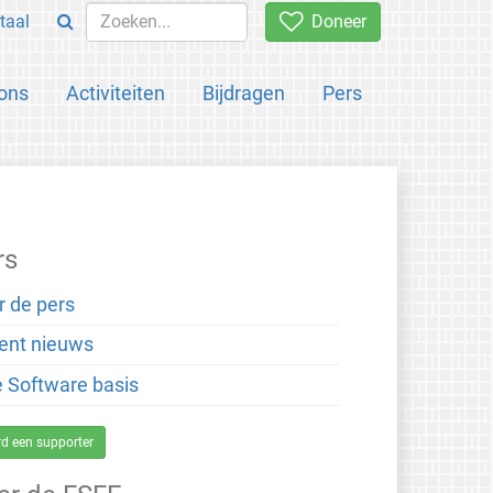
taal
Doneer
ons
Activiteiten
Bijdragen
Pers
rs
r de pers
ent nieuws
e Software basis
d een supporter