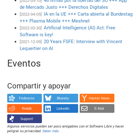
46 firmas por la libertad del SO +++ App
[2022-05-10]
de Mercado Justo +++ Derechos Digitales
IA en la UE +++ Carta abierta al Bundestag
[2022-04-05]
+++ Plasma Mobile +++ Meshnet
Artificial Intelligence (AI) Act: Free
[2022-03-30]
Software is key!
20 Years FSFE: Interview with Vincent
[2021-12-09]
Lequertier on AI
Eventos
Compartir y apoyar
Fediverse
Bluesky
Hacker News
Reddit
LinkedIn
E-Mail
Support!
Algunos servicios pueden ser poco amigables con el Software Libre y hacer
peligrar su privacidad.
Saber más
.