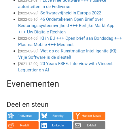
I Love Free Software +++ Publieke
[2023-02-08]
autoriteiten in de Fediverse
Softwarevrijheid in Europa 2022
[2022-09-28]
46 Ondertekenen Open Brief over
[2022-05-10]
Besturingssysteemvrijheid +++ Eerlijke Markt App
+++ Uw Digitale Rechten
KI in EU +++ Open brief aan Bondsdag +++
[2022-04-05]
Plasma Mobile +++ Meshnet
Wet op de Kunstmatige Intelligentie (KI):
[2022-03-30]
Vrije Software is de sleutel!
20 Years FSFE: Interview with Vincent
[2021-12-09]
Lequertier on AI
Evenementen
Deel en steun
Fediverse
Bluesky
Hacker News
Reddit
LinkedIn
E-Mail