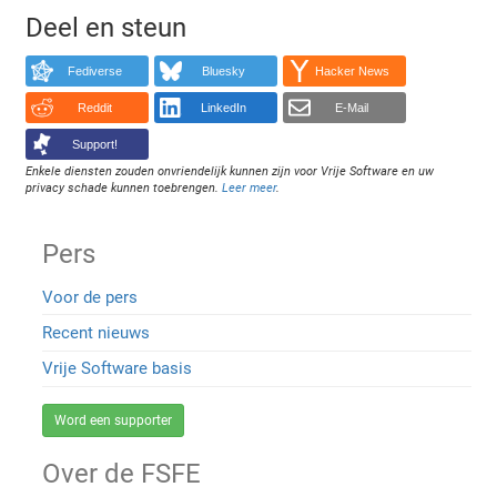
Deel en steun
Fediverse
Bluesky
Hacker News
Reddit
LinkedIn
E-Mail
Support!
Enkele diensten zouden onvriendelijk kunnen zijn voor Vrije Software en uw
privacy schade kunnen toebrengen.
Leer meer
.
Pers
Voor de pers
Recent nieuws
Vrije Software basis
Word een supporter
Over de FSFE