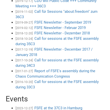
CDU will Public Code +++ Community
[2019-12-17]
Meeting +++ 36C3
Call für Sessions "about:freedom" zum
[2019-11-02]
36C3
FSFE Newsletter - September 2019
[2019-09-27]
FSFE Newsletter - Februar 2019
[2019-02-12]
FSFE Newsletter - Dezember 2018
[2018-12-20]
Call for sessions at the FSFE assembly
[2018-10-24]
during 35C3
FSFE Newsletter - December 2017 /
[2017-12-19]
January 2018
Call for sessions at the FSFE assembly
[2017-10-24]
during 34C3
Report of FSFE's assembly during the
[2017-01-27]
Chaos Communication Congress
Call for sessions at the FSFE assembly
[2016-10-20]
during 33C3
Events
FSFE at the 37C3 in Hamburg
[2023-12-27]