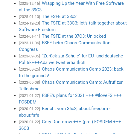
Wrapping Up the Year With Free Software
[2025-12-16]
at the 39C3
The FSFE at 38c3
[2025-01-10]
The FSFE at 38C3: let’s talk together about
[2024-12-23]
Software Freedom
The FSFE at the 37C3: Unlocked
[2024-01-11]
FSFE beim Chaos Communication
[2023-11-06]
Congress
"Zurück zur Schule" für EU- und deutsche
[2023-09-05]
Politik+++Ada weltweit erhältlich
Chaos Communication Camp 2023: back
[2023-08-25]
to the grounds!
Chaos Communication Camp: Aufruf zur
[2023-05-08]
Teilnahme
FSFE's plans for 2021 +++ #IloveFS +++
[2021-01-27]
FOSDEM
Bericht vom 36c3, about:freedom -
[2020-01-22]
about:fsfe
Cory Doctorow +++ (pre-) FOSDEM +++
[2020-01-22]
36C3