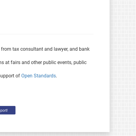
s from tax consultant and lawyer, and bank
s at fairs and other public events, public
 support of
Open Standards
.
port!