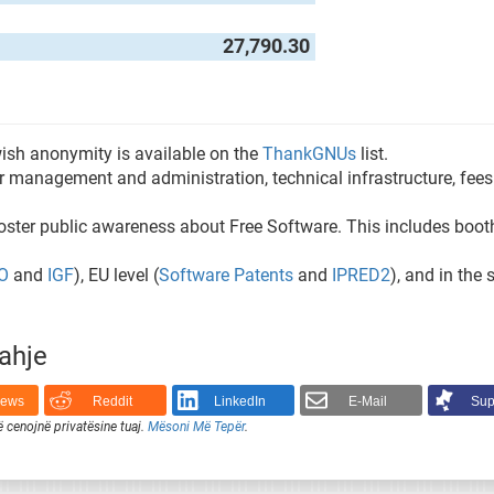
27,790.30
 wish anonymity is available on the
ThankGNUs
list.
or management and administration, technical infrastructure, fee
 foster public awareness about Free Software. This includes booth
O
and
IGF
), EU level (
Software Patents
and
IPRED2
), and in the
rahje
News
Reddit
LinkedIn
E-Mail
Sup
ë cenojnë privatësine tuaj.
Mësoni Më Tepër
.