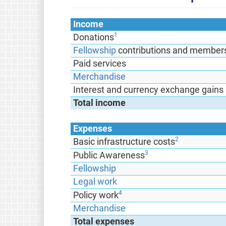
Income
1
Donations
Fellowship
contributions and members
Paid services
Merchandise
Interest and currency exchange gains
Total income
Expenses
2
Basic infrastructure costs
3
Public Awareness
Fellowship
Legal work
4
Policy work
Merchandise
Total expenses