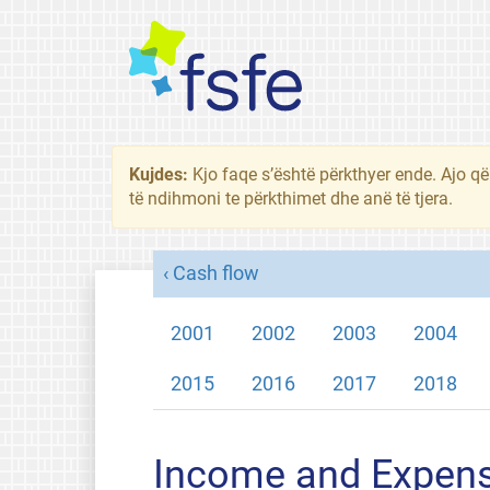
Kujdes:
Kjo faqe s’është përkthyer ende. Ajo që
të ndihmoni te përkthimet dhe anë të tjera.
Cash flow
2001
2002
2003
2004
2015
2016
2017
2018
Income and Expen