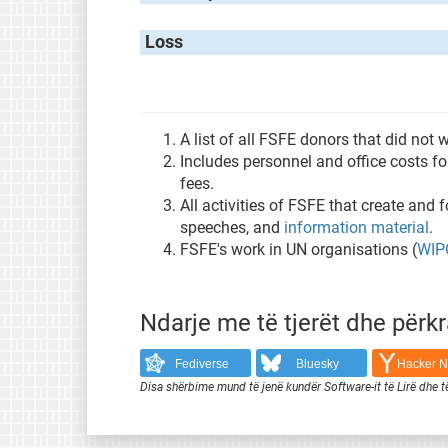
Loss
A list of all FSFE donors that did not
Includes personnel and office costs f
fees.
All activities of FSFE that create and
speeches, and
information material
.
FSFE's work in UN organisations (
WIP
Ndarje me të tjerët dhe përk
Fediverse
Bluesky
Hacker 
Disa shërbime mund të jenë kundër Software-it të Lirë dhe t