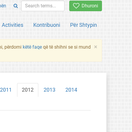
hën
Dhuroni
Activities
Kontribuoni
Për Shtypin
×
mi, përdorni
këtë faqe
që të shihni se si mund
2011
2012
2013
2014