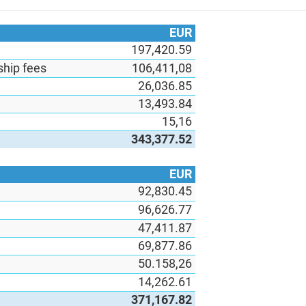
EUR
197,420.59
hip fees
106,411,08
26,036.85
13,493.84
15,16
343,377.52
EUR
92,830.45
96,626.77
47,411.87
69,877.86
50.158,26
14,262.61
371,167.82