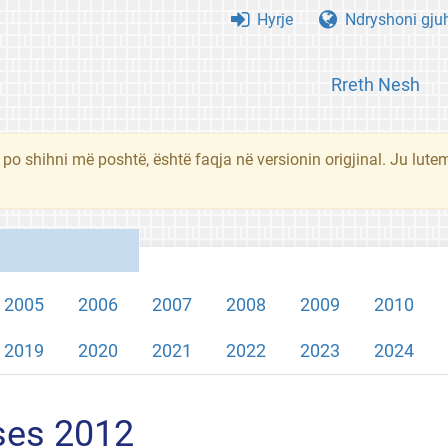
Hyrje
Ndryshoni gju
Rreth Nesh
 po shihni më poshtë, është faqja në versionin origjinal. Ju lute
2005
2006
2007
2008
2009
2010
2019
2020
2021
2022
2023
2024
ses 2012