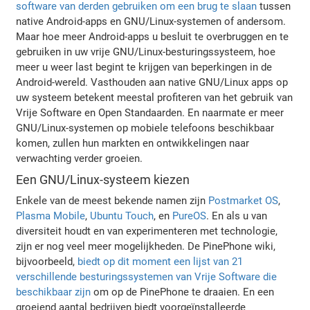
software van derden gebruiken om een brug te slaan
tussen
native Android-apps en GNU/Linux-systemen of andersom.
Maar hoe meer Android-apps u besluit te overbruggen en te
gebruiken in uw vrije GNU/Linux-besturingssysteem, hoe
meer u weer last begint te krijgen van beperkingen in de
Android-wereld. Vasthouden aan native GNU/Linux apps op
uw systeem betekent meestal profiteren van het gebruik van
Vrije Software en Open Standaarden. En naarmate er meer
GNU/Linux-systemen op mobiele telefoons beschikbaar
komen, zullen hun markten en ontwikkelingen naar
verwachting verder groeien.
Een GNU/Linux-systeem kiezen
Enkele van de meest bekende namen zijn
Postmarket OS
,
Plasma Mobile
,
Ubuntu Touch
, en
PureOS
. En als u van
diversiteit houdt en van experimenteren met technologie,
zijn er nog veel meer mogelijkheden. De PinePhone wiki,
bijvoorbeeld,
biedt op dit moment een lijst van 21
verschillende besturingssystemen van Vrije Software die
beschikbaar zijn
om op de PinePhone te draaien. En een
groeiend aantal bedrijven biedt voorgeïnstalleerde