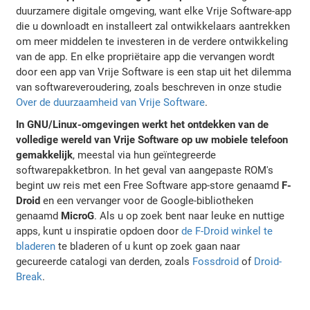
duurzamere digitale omgeving, want elke Vrije Software-app
die u downloadt en installeert zal ontwikkelaars aantrekken
om meer middelen te investeren in de verdere ontwikkeling
van de app. En elke propriëtaire app die vervangen wordt
door een app van Vrije Software is een stap uit het dilemma
van softwareveroudering, zoals beschreven in onze studie
Over de duurzaamheid van Vrije Software
.
In GNU/Linux-omgevingen werkt het ontdekken van de
volledige wereld van Vrije Software op uw mobiele telefoon
gemakkelijk
, meestal via hun geïntegreerde
softwarepakketbron. In het geval van aangepaste ROM's
begint uw reis met een Free Software app-store genaamd
F-
Droid
en een vervanger voor de Google-bibliotheken
genaamd
MicroG
. Als u op zoek bent naar leuke en nuttige
apps, kunt u inspiratie opdoen door
de F-Droid winkel te
bladeren
te bladeren of u kunt op zoek gaan naar
gecureerde catalogi van derden, zoals
Fossdroid
of
Droid-
Break
.