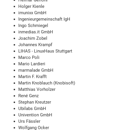
Helmar Gerloni
Holger Kienle
imunixx GmbH
Ingenieurgemeinschaft IgH
Ingo Schmiegel
inmedias.it GmbH
Joachim Zobel
Johannes Krampf
LIHAS - LinuxHaus Stuttgart
Marco Poli
Mario Lardieri
marmalade GmbH
Martin F. Krafft
Martin Knoblauch (Knobisoft)
Matthias Vorholzer
René Genz
Stephan Kreutzer
Ubilabs GmbH
Univention GmbH
Urs Fässler
Wolfgang Ocker