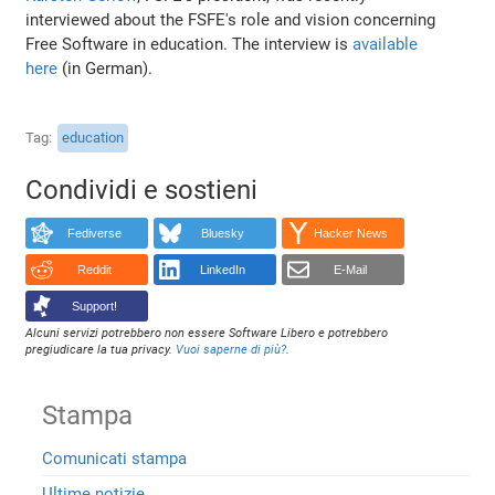
interviewed about the FSFE's role and vision concerning
Free Software in education. The interview is
available
here
(in German).
Tag
education
Condividi e sostieni
Fediverse
Bluesky
Hacker News
Reddit
LinkedIn
E-Mail
Support!
Alcuni servizi potrebbero non essere Software Libero e potrebbero
pregiudicare la tua privacy.
Vuoi saperne di più?
.
Stampa
Comunicati stampa
Ultime notizie