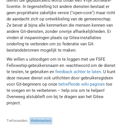
dienst die gepubliceerd wordt onder een Vrije Software-
licentie. In tegenstelling tot andere diensten bestaat er
geen propriëtaire zakelijke versie ("open-core") maar richt
de aandacht zich op ontwikkeling van de gemeenschap.
Ze bevat al bijna alle kenmerken die mensen kennen van
andere Git-diensten, zonder onvrije afhankelijkheden. Er
vinden al inspanningen plaats op Gitea-installaties
onderling te verbinden om zo federatie van Git-
bestandsbronnen mogelijk te maken.
We willen u uitnodigen om in te loggen met uw FSFE
Fellowship-gebruikersnaam en -wachtwoord om de dienst
te testen, te gebruiken en
feedback achter te laten
. U kunt
deze nieuwe dienst ook uitlichten door gebruikersgidsen
voor Git-beginners op onze
betreffende wiki-pagina's
toe
te voegen en te verbeteren – help ons om te helpen!
Overweeg alstublieft om bij te dragen aan het Gitea-
project.
Trefwoorden
Webmasters