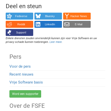
Deel en steun
Fediverse
Bluesky
Hacker News
Reddit
LinkedIn
E-Mail
Support!
Enkele diensten zouden onvriendelijk kunnen zijn voor Vrije Software en uw
privacy schade kunnen toebrengen.
Leer meer
.
Pers
Voor de pers
Recent nieuws
Vrije Software basis
Word een supporter
Over de FSFE