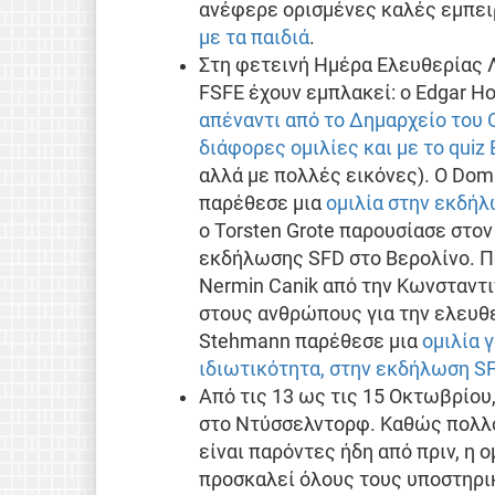
ανέφερε ορισμένες καλές εμπει
με τα παιδιά
.
Στη φετεινή Ημέρα Ελευθερίας Λ
FSFE έχουν εμπλακεί: ο Edgar 
απέναντι από το Δημαρχείο του O
διάφορες ομιλίες και με το quiz
αλλά με πολλές εικόνες). Ο Domi
παρέθεσε μια
ομιλία στην εκδήλω
ο Torsten Grote παρουσίασε στον 
εκδήλωσης SFD στο Βερολίνο. Πα
Nermin Canik από την Κωνσταντι
στους ανθρώπους για την ελευθε
Stehmann παρέθεσε μια
ομιλία 
ιδιωτικότητα, στην εκδήλωση S
Από τις 13 ως τις 15 Οκτωβρίου,
στο Ντύσσελντορφ. Καθώς πολλο
είναι παρόντες ήδη από πριν, η
προσκαλεί όλους τους υποστηρι