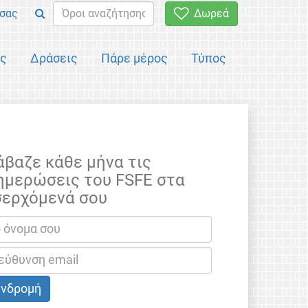
σας
Δωρεά
ός
Δράσεις
Πάρε μέρος
Τύπος
άβαζε κάθε μήνα τις
ημερώσεις του FSFE στα
σερχόμενά σου