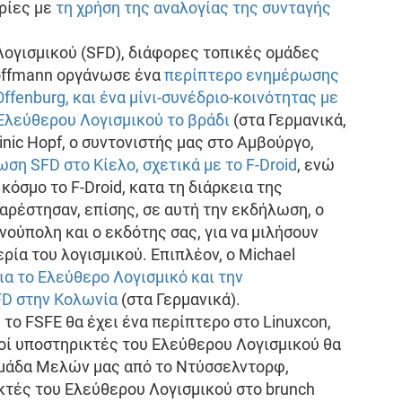
ρίες με
τη χρήση της αναλογίας της συνταγής
ογισμικού (SFD), διάφορες τοπικές ομάδες
Hoffmann οργάνωσε ένα
περίπτερο ενημέρωσης
ffenburg, και ένα μίνι-συνέδριο-κοινότητας με
 Ελεύθερου Λογισμικού το βράδι
(στα Γερμανικά,
nic Hopf, ο συντονιστής μας στο Αμβούργο,
ση SFD στο Κίελο, σχετικά με το F-Droid
, ενώ
κόσμο το F-Droid, κατα τη διάρκεια της
ρέστησαν, επίσης, σε αυτή την εκδήλωση, ο
νούπολη και ο εκδότης σας, για να μιλήσουν
ρία του λογισμικού. Επιπλέον, ο Michael
για το Ελεύθερο Λογισμικό και την
FD στην Κολωνία
(στα Γερμανικά).
 το FSFE θα έχει ένα περίπτερο στο Linuxcon,
ί υποστηρικτές του Ελεύθερου Λογισμικού θα
 ομάδα Μελών μας από το Ντύσσελντορφ,
κτές του Ελεύθερου Λογισμικού στο brunch