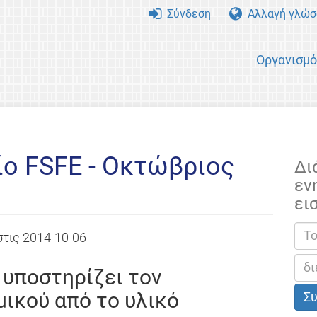
Σύνδεση
Αλλαγή γλώσ
Οργανισμ
ίο FSFE - Οκτώβριος
Δι
εν
ει
στις
2014-10-06
 υποστηρίζει τον
μικού από το υλικό