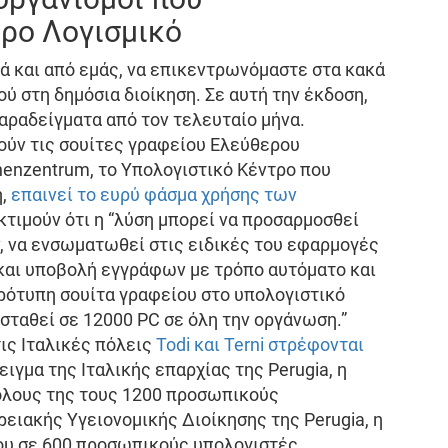
ρο Λογισμικό
ά και από εμάς, να επικεντρωνόμαστε στα κακά
ύ στη δημόσια διοίκηση. Σε αυτή την έκδοση,
παραδείγματα από τον τελευταίο μήνα.
ρούν τις σουίτες γραφείου Ελεύθερου
henzentrum, το Υπολογιστικό Κέντρο που
η,
επαινεί το ευρύ φάσμα χρήσης των
Εκτιμούν ότι η “λύση μπορεί να προσαρμοσθεί
, να ενσωματωθεί στις ειδικές του εφαρμογές
α και υποβολή εγγράφων με τρόπο αυτόματο και
 πρότυπη σουίτα γραφείου στο υπολογιστικό
ασταθεί σε 12000 PC σε όλη την οργάνωση.”
τις Ιταλικές πόλεις
Todi και Terni στρέφονται
ιγμα της Ιταλικής επαρχίας της Perugia, η
ε όλους της τους 1200 προσωπικούς
ειακής Υγειονομικής Διοίκησης της Perugia, η
ου σε 600 προσωπικούς υπολογιστές.