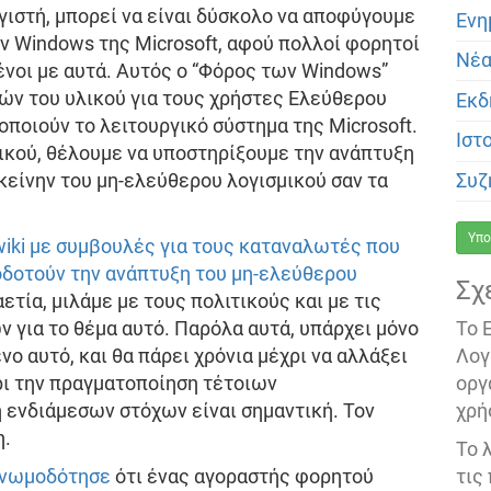
ιστή, μπορεί να είναι δύσκολο να αποφύγουμε
Ενη
ν Windows της Microsoft, αφού πολλοί φορητοί
Νέ
νοι με αυτά. Αυτός ο “Φόρος των Windows”
μών του υλικού για τους χρήστες Ελεύθερου
Εκδ
οποιούν το λειτουργικό σύστημα της Microsoft.
Ιστ
ικού, θέλουμε να υποστηρίξουμε την ανάπτυξη
Συζ
εκείνην του μη-ελεύθερου λογισμικού σαν τα
Υπο
wiki με συμβουλές για τους καταναλωτές που
δοτούν την ανάπτυξη του μη-ελεύθερου
Σχ
αετία, μιλάμε με τους πολιτικούς και με τις
Το 
για το θέμα αυτό. Παρόλα αυτά, υπάρχει μόνο
Λογ
ο αυτό, και θα πάρει χρόνια μέχρι να αλλάξει
οργ
ι την πραγματοποίηση τέτοιων
χρή
ενδιάμεσων στόχων είναι σημαντική. Τον
η.
Το 
τις
 γνωμοδότησε
ότι ένας αγοραστής φορητού