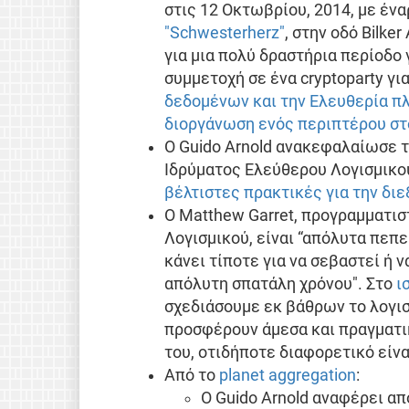
στις 12 Οκτωβρίου, 2014, με έναρ
"Schwesterherz"
, στην οδό Bilke
για μια πολύ δραστήρια περίοδο 
συμμετοχή σε ένα cryptoparty γι
δεδομένων και την Ελευθερία 
διοργάνωση ενός περιπτέρου στ
Ο Guido Arnold ανακεφαλαίωσε 
Ιδρύματος Ελεύθερου Λογισμικού
βέλτιστες πρακτικές για την δι
Ο Matthew Garret, προγραμματι
Λογισμικού, είναι “απόλυτα πεπ
κάνει τίποτε για να σεβαστεί ή 
απόλυτη σπατάλη χρόνου". Στο
ι
σχεδιάσουμε εκ βάθρων το λογισ
προσφέρουν άμεσα και πραγματι
του, οτιδήποτε διαφορετικό είνα
Από το
planet aggregation
:
Ο Guido Arnold αναφέρει απ