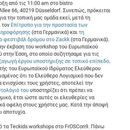
ξη από τις 11:00 am στο bistro
r Allee 66, 40219 Düsseldorf. Συνεπώς, πρόκειται
για την τοπική μας ομάδα εκεί, μετά τη
α τον
Επίτροπο για την προστασία των
πληροφόρησης
(στα Γερμανικά) και
τη
ο φεστιβάλ δρόμου στο Zackk
(στα Γερμανικά).
την έκβαση του workshop του Ευρωπαϊκού
 στην Έσση, στο οποίο συζητήσαμε για τις
εξαγωγή έργου υποστήριξης σε τοπικό επίπεδο
.
στής του Ευρωπαϊκού Ιδρύματος Ελεύθερου
εισμένος ότι το Ελεύθερο Λογισμικό που δεν
να ενισχύσει τους χρήστες, αποτελεί την
στολόγιό του
υποστηρίζει ότι πρέπει να
μικό, έτσι ώστε αυτές οι ελευθερίες να
κά οφέλη στους χρήστες μας. Κατά την άποψή
ι αποτυχία.
ό τα Teckids workshops στο FrOSCon9. Πάνω