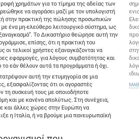
σημ
τροφή χρημάτων για το τίμημα της αδείας των
ενι
χρεώθηκε να αγοράσει μαζί με τον υπολογιστή
Ελε
τική στην πρακτική της πώλησης προσωπικών
δικ
 με ένα μη-ελεύθερο λειτουργικό σύστημα, ως
προ
εξαναγκασμό”. Το Δικαστήριο θεώρησε αυτή την
λογ
γράμμισε, επίσης, ότι η πρακτική του
στη
ς οι τελικοί χρήστες εξαναγκάζονται να
δικ
ες εφαρμογές, για λόγους συμβατότητας και
λόγ
 το εάν θέλουν αυτά τα προγράμματα ή όχι.
ιδι
ετατρέψουν αυτή την ετυμηγορία σε μια
μάθ
ς, εξασφαλίζοντας ότι οι αγοραστές
ν τη συσκευή τους με οποιοδήποτε
όμη και με κανένα απολύτως. Στη συνέχεια,
ε και άλλες χώρες στην Ευρώπη να
ξε η Ιταλία, ή να βρούμε μια πανευρωπαϊκή
οργανισμοί που