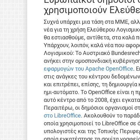
χρησιμοποιούν Ελεύθε
Συχνά υπάρχει μια τάση στα ΜΜΕ, αλλ
νέα για τη χρήση Ελεύθερου Λογισμικο
θα εστιασθούμε, αντίθετα, στα καλά 
Υπάρχουν, λοιπόν, καλά νέα που αφο
Λογισμικού: Το Αυστριακό Bundesrec
ανήκει στην ομοσπονδιακή κυβέρνησ
εφαρμογών του Apache OpenOffice
. 
στις ανάγκες του κέντρου δεδομένων
και επιτρέπει, επίσης, τη δημιουργί
ημι-αυτόματο. Το OpenOffice είναι η
αυτό κέντρο από το 2008, έχει εγκατ
Περαιτέρω, οι δημόσιοι οργανισμοί σ
στο LibreOffice
. Ακολουθούν το παράδε
οποία χρησιμοποιεί το LibreOffice σ
υπολογιστές και της Τοπικής Περιφερ
οποία εγκατέστησε τη σουίτα γραφεί