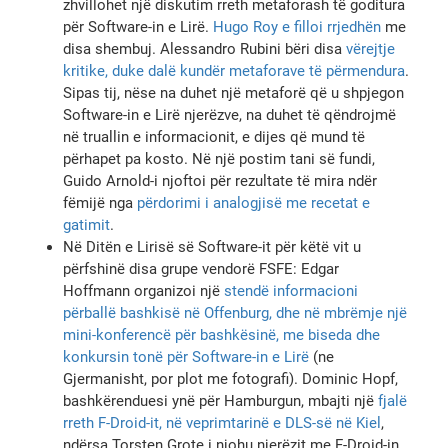
zhvillohet një diskutim rreth metaforash të goditura
për Software-in e Lirë.
Hugo Roy e filloi rrjedhën
me
disa shembuj. Alessandro Rubini bëri disa
vërejtje
kritike, duke dalë kundër metaforave të përmendura
.
Sipas tij, nëse na duhet një metaforë që u shpjegon
Software-in e Lirë njerëzve, na duhet të qëndrojmë
në truallin e informacionit, e dijes që mund të
përhapet pa kosto. Në një postim tani së fundi,
Guido Arnold-i njoftoi për rezultate të mira ndër
fëmijë nga
përdorimi i analogjisë me recetat e
gatimit
.
Në Ditën e Lirisë së Software-it për këtë vit u
përfshinë disa grupe vendorë FSFE: Edgar
Hoffmann organizoi një
stendë informacioni
përballë bashkisë në Offenburg, dhe në mbrëmje një
mini-konferencë për bashkësinë, me biseda dhe
konkursin tonë për Software-in e Lirë
(ne
Gjermanisht, por plot me fotografi). Dominic Hopf,
bashkërenduesi ynë për Hamburgun, mbajti një
fjalë
rreth F-Droid-it, në veprimtarinë e DLS-së në Kiel
,
ndërsa Torsten Grote i njohu njerëzit me F-Droid-in