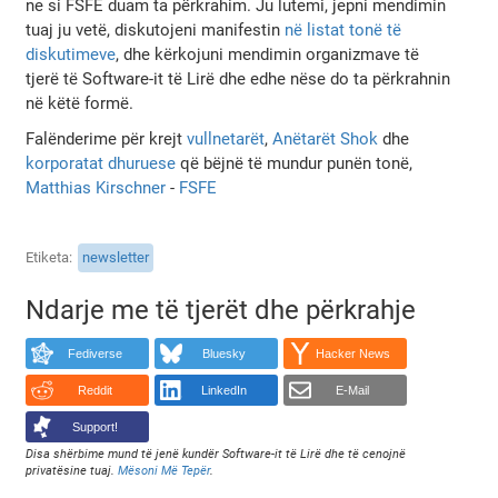
ne si FSFE duam ta përkrahim. Ju lutemi, jepni mendimin
tuaj ju vetë, diskutojeni manifestin
në listat tonë të
diskutimeve
, dhe kërkojuni mendimin organizmave të
tjerë të Software-it të Lirë dhe edhe nëse do ta përkrahnin
në këtë formë.
Falënderime për krejt
vullnetarët
,
Anëtarët Shok
dhe
korporatat dhuruese
që bëjnë të mundur punën tonë,
Matthias Kirschner
-
FSFE
Etiketa
newsletter
Ndarje me të tjerët dhe përkrahje
Fediverse
Bluesky
Hacker News
Reddit
LinkedIn
E-Mail
Support!
Disa shërbime mund të jenë kundër Software-it të Lirë dhe të cenojnë
privatësine tuaj.
Mësoni Më Tepër
.