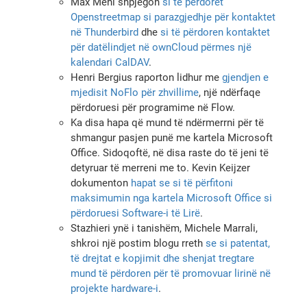
Max Mehl shpjegon
si të përdoret
Openstreetmap si parazgjedhje për kontaktet
në Thunderbird
dhe
si të përdoren kontaktet
për datëlindjet në ownCloud përmes një
kalendari CalDAV
.
Henri Bergius raporton lidhur me
gjendjen e
mjedisit NoFlo për zhvillime
, një ndërfaqe
përdoruesi për programime në Flow.
Ka disa hapa që mund të ndërmerrni për të
shmangur pasjen punë me kartela Microsoft
Office. Sidoqoftë, në disa raste do të jeni të
detyruar të merreni me to. Kevin Keijzer
dokumenton
hapat se si të përfitoni
maksimumin nga kartela Microsoft Office si
përdoruesi Software-i të Lirë
.
Stazhieri ynë i tanishëm, Michele Marrali,
shkroi një postim blogu rreth
se si patentat,
të drejtat e kopjimit dhe shenjat tregtare
mund të përdoren për të promovuar lirinë në
projekte hardware-i
.