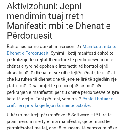
Aktivizohuni: Jepni
mendimin tuaj rreth
Manifestit mbi të Dhënat e
Përdoruesit
Është hedhur në qarkullim versioni 2 i
Manifestit mbi të
Dhënat e Përdoruesit
. Synimi i këtij manifesti është të
përkufizojë të drejtat themelore të përdoruesve mbi të
dhënat e tyre në epokën e Internetit: të kontrollojnë
aksesin në të dhënat e tyre (dhe tejtëdhënat), të dinë si
dhe ku ruhen të dhënat dhe të jenë të lirë të zgjedhin një
platformë. Disa projekte po punojnë tashmë për
përkrahjen e manifestit, për t’u dhënë përdoruesve të tyre
këto të drejta! Tani për tani, versioni 2
është i botuar si
draft në një wiki që lejon komente publike
.
U kërkojmë krejt përkrahësve të Software-it të Lirë të
japin mendimin e tyre mbi manifestin, që të mund të
përmirësohet më tej, dhe të mundemi të vendosim nëse