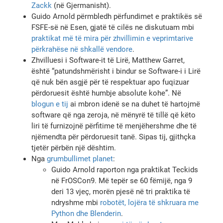
Zackk
(në Gjermanisht).
Guido Arnold përmbledh përfundimet e praktikës së
FSFE-së në Esen, gjatë të cilës ne diskutuam mbi
praktikat më të mira për zhvillimin e veprimtarive
përkrahëse në shkallë vendore
.
Zhvilluesi i Software-it të Lirë, Matthew Garret,
është “patundshmërisht i bindur se Software-i i Lirë
që nuk bën asgjë për të respektuar apo fuqizuar
përdoruesit është humbje absolute kohe”. Në
blogun e tij
ai mbron idenë se na duhet të hartojmë
software që nga zeroja, në mënyrë të tillë që këto
liri të furnizojnë përfitime të menjëhershme dhe të
njëmendta për përdoruesit tanë. Sipas tij, gjithçka
tjetër përbën një dështim.
Nga
grumbullimet planet
:
Guido Arnold raporton nga praktikat Teckids
në FrOSCon9. Më tepër se 60 fëmijë, nga 9
deri 13 vjeç, morën pjesë në tri praktika të
ndryshme mbi
robotët, lojëra të shkruara me
Python dhe Blenderin
.