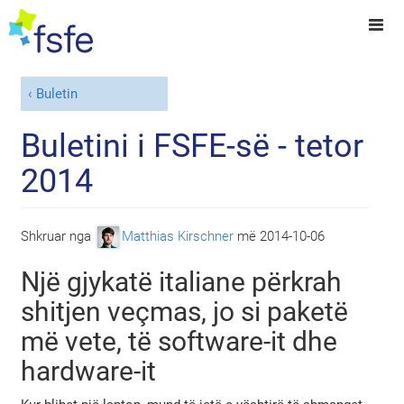
Buletin
Buletini i FSFE-së - tetor
2014
Shkruar nga
Matthias Kirschner
më
2014-10-06
Një gjykatë italiane përkrah
shitjen veçmas, jo si paketë
më vete, të software-it dhe
hardware-it