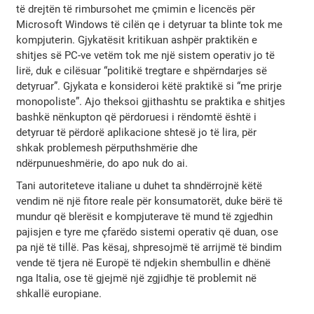
të drejtën të rimbursohet me çmimin e licencës për
Microsoft Windows të cilën qe i detyruar ta blinte tok me
kompjuterin. Gjykatësit kritikuan ashpër praktikën e
shitjes së PC-ve vetëm tok me një sistem operativ jo të
lirë, duk e cilësuar “politikë tregtare e shpërndarjes së
detyruar”. Gjykata e konsideroi këtë praktikë si “me prirje
monopoliste”. Ajo theksoi gjithashtu se praktika e shitjes
bashkë nënkupton që përdoruesi i rëndomtë është i
detyruar të përdorë aplikacione shtesë jo të lira, për
shkak problemesh përputhshmërie dhe
ndërpunueshmërie, do apo nuk do ai.
Tani autoriteteve italiane u duhet ta shndërrojnë këtë
vendim në një fitore reale për konsumatorët, duke bërë të
mundur që blerësit e kompjuterave të mund të zgjedhin
pajisjen e tyre me çfarëdo sistemi operativ që duan, ose
pa një të tillë. Pas kësaj, shpresojmë të arrijmë të bindim
vende të tjera në Europë të ndjekin shembullin e dhënë
nga Italia, ose të gjejmë një zgjidhje të problemit në
shkallë europiane.