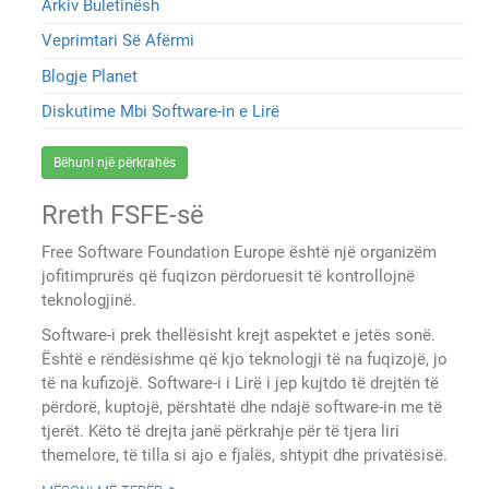
Arkiv Buletinësh
Veprimtari Së Afërmi
Blogje Planet
Diskutime Mbi Software-in e Lirë
Bëhuni një përkrahës
Rreth FSFE-së
Free Software Foundation Europe është një organizëm
jofitimprurës që fuqizon përdoruesit të kontrollojnë
teknologjinë.
Software-i prek thellësisht krejt aspektet e jetës sonë.
Është e rëndësishme që kjo teknologji të na fuqizojë, jo
të na kufizojë. Software-i i Lirë i jep kujtdo të drejtën të
përdorë, kuptojë, përshtatë dhe ndajë software-in me të
tjerët. Këto të drejta janë përkrahje për të tjera liri
themelore, të tilla si ajo e fjalës, shtypit dhe privatësisë.
mësoni më tepër