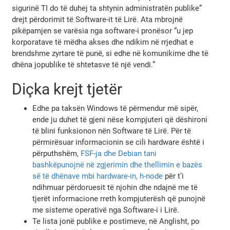
sigurinë TI do të duhej ta shtynin administratën publike”
drejt përdorimit të Software-it të Lirë. Ata mbrojnë
pikëpamjen se varësia nga software-i pronësor “u jep
korporatave të mëdha akses dhe ndikim në rrjedhat e
brendshme zyrtare të punë, si edhe në komunikime dhe të
dhëna jopublike të shtetasve të një vendi.”
Diçka krejt tjetër
Edhe pa taksën Windows të përmendur më sipër,
ende ju duhet të gjeni nëse kompjuteri që dëshironi
të blini funksionon nën Software të Lirë. Për të
përmirësuar informacionin se cili hardware është i
përputhshëm,
FSF-ja dhe Debian tani
bashkëpunojnë në zgjerimin dhe thellimin e bazës
së të dhënave mbi hardware-in, h-node
për t’i
ndihmuar përdoruesit të njohin dhe ndajnë me të
tjerët informacione rreth kompjuterësh që punojnë
me sisteme operativë nga Software-i i Lirë.
Te lista jonë publike e postimeve, në Anglisht, po