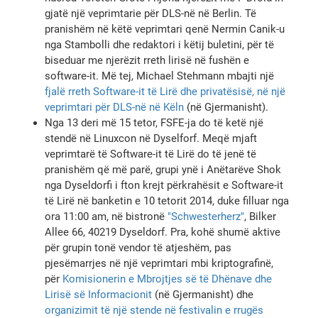
gjatë një veprimtarie për DLS-në në Berlin. Të
pranishëm në këtë veprimtari qenë Nermin Canik-u
nga Stambolli dhe redaktori i këtij buletini, për të
biseduar me njerëzit rreth lirisë në fushën e
software-it. Më tej, Michael Stehmann mbajti një
fjalë rreth Software-it të Lirë dhe privatësisë, në një
veprimtari për DLS-në në Këln
(në Gjermanisht).
Nga 13 deri më 15 tetor, FSFE-ja do të ketë një
stendë në Linuxcon në Dyselforf. Meqë mjaft
veprimtarë të Software-it të Lirë do të jenë të
pranishëm që më parë, grupi ynë i Anëtarëve Shok
nga Dyseldorfi i fton krejt përkrahësit e Software-it
të Lirë në banketin e 10 tetorit 2014, duke filluar nga
ora 11:00 am, në bistronë
"Schwesterherz"
, Bilker
Allee 66, 40219 Dyseldorf. Pra, kohë shumë aktive
për grupin tonë vendor të atjeshëm, pas
pjesëmarrjes në një veprimtari mbi kriptografinë,
për
Komisionerin e Mbrojtjes së të Dhënave dhe
Lirisë së Informacionit
(në Gjermanisht) dhe
organizimit të një stende në festivalin e rrugës