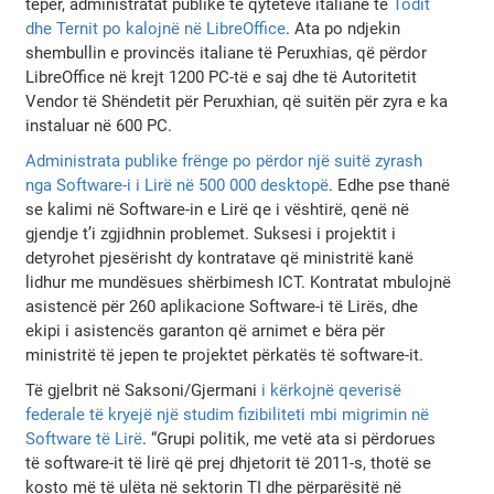
tepër, administratat publike të qyteteve italiane të
Todit
dhe Ternit po kalojnë në LibreOffice
. Ata po ndjekin
shembullin e provincës italiane të Peruxhias, që përdor
LibreOffice në krejt 1200 PC-të e saj dhe të Autoritetit
Vendor të Shëndetit për Peruxhian, që suitën për zyra e ka
instaluar në 600 PC.
Administrata publike frënge po përdor një suitë zyrash
nga Software-i i Lirë në 500 000 desktopë
. Edhe pse thanë
se kalimi në Software-in e Lirë qe i vështirë, qenë në
gjendje t’i zgjidhnin problemet. Suksesi i projektit i
detyrohet pjesërisht dy kontratave që ministritë kanë
lidhur me mundësues shërbimesh ICT. Kontratat mbulojnë
asistencë për 260 aplikacione Software-i të Lirës, dhe
ekipi i asistencës garanton që arnimet e bëra për
ministritë të jepen te projektet përkatës të software-it.
Të gjelbrit në Saksoni/Gjermani
i kërkojnë qeverisë
federale të kryejë një studim fizibiliteti mbi migrimin në
Software të Lirë
. “Grupi politik, me vetë ata si përdorues
të software-it të lirë që prej dhjetorit të 2011-s, thotë se
kosto më të ulëta në sektorin TI dhe përparësitë në