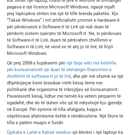
Kur blihet një laptop, mund të jetë e vështirë të shmanget
pagesa e një licence Microsoft Windows, ngaqë mjaft
prej laptopëve shiten me një të tillë brenda paketës. Kjo
“Taksë Windows” i rrit artificialisht çmimet e hardware-it
për përdoruesit e Software-it të Lirë që nuk duan të
përdorin sistem operativ të Microsoft-it. Ne, si përdorues
të Software-it të Lirë, duam të përkrahim zhvillimin e
Software-it të Lirë, në vend se të atij jo të lirë, të llojit
Microsoft Windows.
Që prej 2008-s kujdesemi për
një faqe wiki me këshilla
për konsumatorët që duan të shmangin financimin e
zhvillimit të software-it jo të lirë
, dhe për më shumë se një
dhjetëvjeçar kemi biseduar rreth kësaj teme me
politikanë dhe organizma të mbrojtjes së konsumatorit.
Pavarësisht kësaj, lidhur me temën ka vetëm përparim të
ngadaltë, dhe do të duhen vite që të ndryshojë kjo gjendje
në Europë. Për synime të tilla afatgjata, kapja e
objektivave afatmesme është e rëndësishme. Një fitore të
tilla e patëm muajin e fundit.
Gjykata e Lartë e Italisë vendosi
që blerësi i një laptopi ka