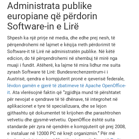
Administrata publike
europiane që përdorin
Software-in e Lirë
Shpesh ka një prirje në media, dhe edhe prej nesh, të
përqendrohemi në lajmet e këqija rreth përdorimit të
Software-it të Lirë në administratën publike. Në këtë
edicion, do të përqendrohemi në shembuj të mirë nga
muaji i fundit. Atëherë, ka lajme të mira lidhur me suita
zyrash Software të Lirë: Bundesrechenzentrum-i i
Austrisë, qendra e kompjuterit pronë e qeverisë federale,
lëvdon gamën e gjerë të zbatimeve të Apache OpenOffice-
it
. Ata vlerësojnë faktin që “zgjidhja mund të përshtatet
për nevojat e qendrave të të dhënave, të integrohet në
aplikacionet e tyre të specializuara, dhe se lejon
gjithashtu që dokumentet të krijohen dhe parashtrohen
vetvetiu dhe gjysmë-vetvetiu. OpenOffice është suita
standarde për zyra në qendrën e kompjuterit që prej 2008,
e instaluar në 12000 PC në krejt organizmin.” Për më