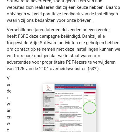
Software te adverteren, zodat gebruikers van hun
websites zich realiseren dat zij een keuze hebben. Daarop
ontvingen wij veel positieve feedback van de instellingen
waarin zij ons bedankten voor onze brieven.
Verschillende jaren later en duizenden brieven verder
heeft FSFE deze campagne beëindigd. Dankzij alle
toegewijde Vrije Software-activisten die geholpen hebben
om contact op te nemen met deze instellingen kunnen we
vol trots aankondigen dat we in staat waren om
advertenties voor propriëtaire PDF-lezers te verwijderen
van 1125 van de 2104 overheidswebsites (53%).
V
er
de
r
w
ar
en
w
e