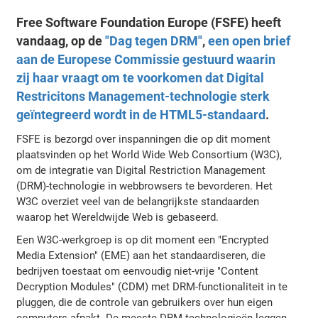
Free Software Foundation Europe (FSFE) heeft
vandaag, op de
"Dag tegen DRM"
,
een open brief
aan de Europese Commissie gestuurd waarin
zij haar vraagt om te voorkomen dat Digital
Restricitons Management-technologie sterk
geïntegreerd wordt in de HTML5-standaard
.
FSFE is bezorgd over inspanningen die op dit moment
plaatsvinden op het World Wide Web Consortium (W3C),
om de integratie van Digital Restriction Management
(DRM)-technologie in webbrowsers te bevorderen. Het
W3C overziet veel van de belangrijkste standaarden
waarop het Wereldwijde Web is gebaseerd.
Een W3C-werkgroep is op dit moment een "Encrypted
Media Extension" (EME) aan het standaardiseren, die
bedrijven toestaat om eenvoudig niet-vrije "Content
Decryption Modules" (CDM) met DRM-functionaliteit in te
pluggen, die de controle van gebruikers over hun eigen
computers afpakt. De meeste DRM-technologieën leggen