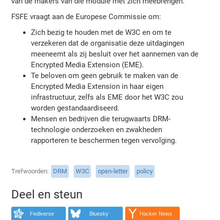
van de makers van die module met zich meebrengen.
FSFE vraagt aan de Europese Commissie om:
Zich bezig te houden met de W3C en om te
verzekeren dat de organisatie deze uitdagingen
meeneemt als zij besluit over het aannemen van de
Encrypted Media Extension (EME).
Te beloven om geen gebruik te maken van de
Encrypted Media Extension in haar eigen
infrastructuur, zelfs als EME door het W3C zou
worden gestandaardiseerd.
Mensen en bedrijven die terugwaarts DRM-
technologie onderzoeken en zwakheden
rapporteren te beschermen tegen vervolging.
Trefwoorden
DRM
W3C
open-letter
policy
Deel en steun
Fediverse
Bluesky
Hacker News