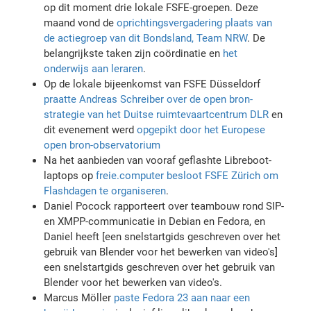
op dit moment drie lokale FSFE-groepen. Deze
maand vond de
oprichtingsvergadering plaats van
de actiegroep van dit Bondsland, Team NRW
. De
belangrijkste taken zijn coördinatie en
het
onderwijs aan leraren
.
Op de lokale bijeenkomst van FSFE Düsseldorf
praatte Andreas Schreiber over de open bron-
strategie van het Duitse ruimtevaartcentrum DLR
en
dit evenement werd
opgepikt door het Europese
open bron-observatorium
Na het aanbieden van vooraf geflashte Libreboot-
laptops op
freie.computer
besloot FSFE Zürich om
Flashdagen te organiseren
.
Daniel Pocock rapporteert over teambouw rond SIP-
en XMPP-communicatie in Debian en Fedora, en
Daniel heeft [een snelstartgids geschreven over het
gebruik van Blender voor het bewerken van video's]
een snelstartgids geschreven over het gebruik van
Blender voor het bewerken van video's.
Marcus Möller
paste Fedora 23 aan naar een