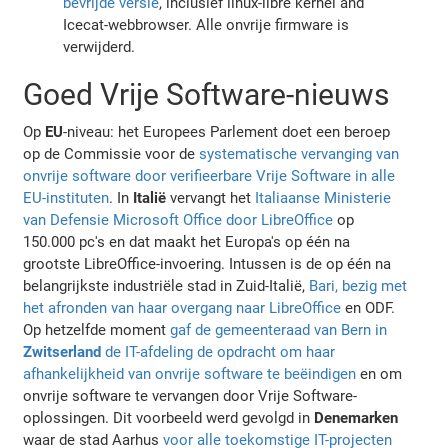
bevrijde versie
, inclusief linux-libre kernel and
Icecat-webbrowser. Alle onvrije firmware is
verwijderd.
Goed Vrije Software-nieuws
Op
EU
-niveau: het Europees Parlement doet een beroep
op de Commissie voor de
systematische vervanging van
onvrije software door verifieerbare Vrije Software in alle
EU-instituten
. In
Italië
vervangt het
Italiaanse Ministerie
van Defensie Microsoft Office door LibreOffice
op
150.000 pc's en dat maakt het Europa's op één na
grootste LibreOffice-invoering. Intussen is de op één na
belangrijkste industriële stad in Zuid-Italië,
Bari, bezig met
het afronden van haar overgang naar LibreOffice
en ODF.
Op hetzelfde moment
gaf de gemeenteraad van Bern in
Zwitserland
de IT-afdeling de opdracht om haar
afhankelijkheid van onvrije software te beëindigen
en om
onvrije software te vervangen door Vrije Software-
oplossingen. Dit voorbeeld werd gevolgd in
Denemarken
waar de stad Aarhus
voor alle toekomstige IT-projecten