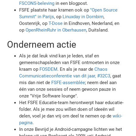
FSCONS-beleving
in een blogpost.
FSFE plaatste haar kramen ook op
"Open Source
Summit" in Parijs
, op
Linuxday in Dornbirn
,
Oostenrijk, op
T-Dose
in Eindhoven, Nederland, en
op
OpenRheinRuhr in Oberhausen
, Duitsland.
Onderneem actie
Als je dat leuk vind kan je leden, staf en
gemeenschapsleden van FSFE ontmoeten in onze
kraam op
FOSDEM
. En als je naar de
Chaos
Communicatieconferentie van dit jaar, #32C3
, gaat
mis dan niet de
FSFE-assemblée
; neem deel aan
één van onze sessies of neem gewoon pauze in
onze "Vrije Software lounge".
Het FSFE Educatie-team herontwerpt haar educatie-
folder. Als je mee zou willen doen of ideeën wil
delen, voel je dan vrij om deel te nemen op de
wiki-
pagina
.
In onze Bevrijd je Android-campagne lichten we het
belang uit van Replicant als 100% vrij Android-