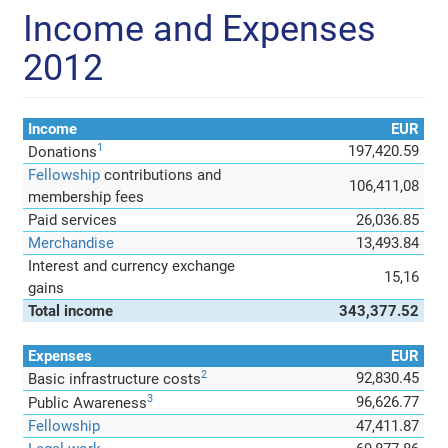
Income and Expenses
2012
Income
EUR
1
197,420.59
Donations
Fellowship
contributions and
106,411,08
membership fees
Paid services
26,036.85
Merchandise
13,493.84
Interest and currency exchange
15,16
gains
Total income
343,377.52
Expenses
EUR
2
92,830.45
Basic infrastructure costs
3
96,626.77
Public Awareness
Fellowship
47,411.87