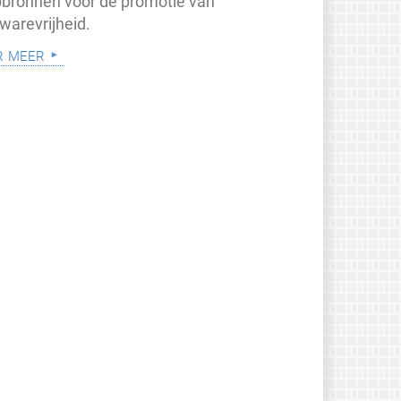
pbronnen voor de promotie van
warevrijheid.
r meer