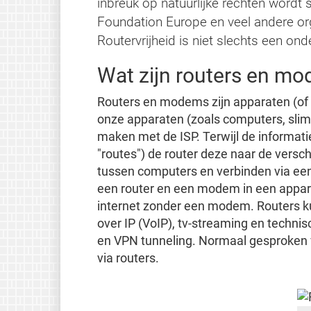
inbreuk op natuurlijke rechten wordt 
Foundation Europe en veel andere org
Routervrijheid is niet slechts een on
Wat zijn routers en m
Routers en modems zijn apparaten (of 
onze apparaten (zoals computers, slimm
maken met de ISP. Terwijl de informat
"routes") de router deze naar de versc
tussen computers en verbinden via ee
een router en een modem in een appara
internet zonder een modem. Routers ku
over IP (VoIP), tv-streaming en techni
en VPN tunneling. Normaal gesproken 
via routers.