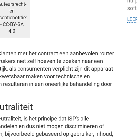
hul
uteursrecht-
soft
en
lee
icentienotitie:
- CC-BY-SA
4.0
klanten met het contract een aanbevolen router.
bruikers niet zelf hoeven te zoeken naar een
jk, als consumenten verplicht zijn dit apparaat
en kwetsbaar maken voor technische en
 resulteren in een oneerlijke behandeling door
traliteit
traliteit, is het principe dat ISP's alle
ndelen en dus niet mogen discrimineren of
, bijvoorbeeld gebaseerd op gebruiker, inhoud,