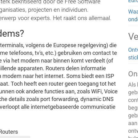
Eur
sterk bekritiseerd door de Free Software
anisaties, projecten en individuen.
Waa
derwerp voor experts. Het raakt ons allemaal.
ond
odems?
Ve
terminals, volgens de Europese regelgeving) die
Ont
e telefoons, tv's, etc.) gebruiken om contact te
stic
ie via het modem naar binnen komt verdeelt (of
hillende apparaten. Routers delen informatie
On
n modem naar het internet. Soms biedt een ISP
at. Toch heeft een router geen toegang tot het
Als 
nnen ook andere functies aan, zoals WiFi, Voice
gebr
sche details zoals port forwarding, dynamic DNS
con
verloopt alle internetgebaseerde communicatie
beg
geb
aan
ont