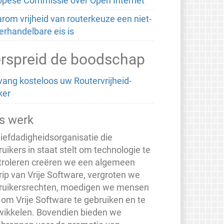
opese Commissie over Open Internet
rom vrijheid van routerkeuze een niet-
erhandelbare eis is
rspreid de boodschap
vang kosteloos uw Routervrijheid-
ker
s werk
liefdadigheidsorganisatie die
uikers in staat stelt om technologie te
troleren creëren we een algemeen
rip van Vrije Software, vergroten we
ruikersrechten, moedigen we mensen
 om Vrije Software te gebruiken en te
wikkelen. Bovendien bieden we