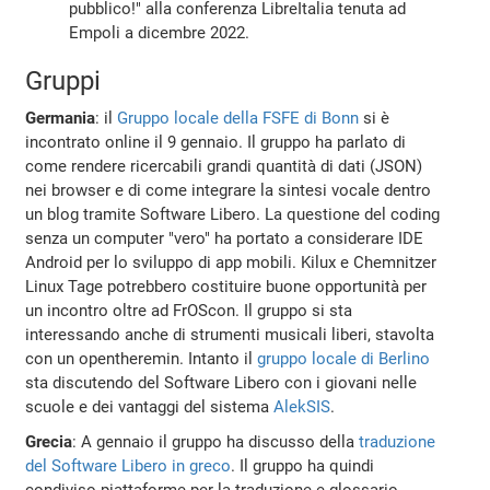
pubblico!" alla conferenza LibreItalia tenuta ad
Empoli a dicembre 2022.
Gruppi
Germania
: il
Gruppo locale della FSFE di Bonn
si è
incontrato online il 9 gennaio. Il gruppo ha parlato di
come rendere ricercabili grandi quantità di dati (JSON)
nei browser e di come integrare la sintesi vocale dentro
un blog tramite Software Libero. La questione del coding
senza un computer "vero" ha portato a considerare IDE
Android per lo sviluppo di app mobili. Kilux e Chemnitzer
Linux Tage potrebbero costituire buone opportunità per
un incontro oltre ad FrOScon. Il gruppo si sta
interessando anche di strumenti musicali liberi, stavolta
con un opentheremin. Intanto il
gruppo locale di Berlino
sta discutendo del Software Libero con i giovani nelle
scuole e dei vantaggi del sistema
AlekSIS
.
Grecia
: A gennaio il gruppo ha discusso della
traduzione
del Software Libero in greco
. Il gruppo ha quindi
condiviso piattaforme per la traduzione e glossario.