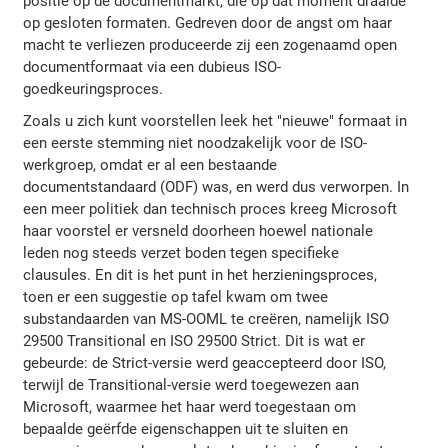
positie op de documentmarkt, die op dat moment draaide
op gesloten formaten. Gedreven door de angst om haar
macht te verliezen produceerde zij een zogenaamd open
documentformaat via een dubieus ISO-
goedkeuringsproces.
Zoals u zich kunt voorstellen leek het "nieuwe" formaat in
een eerste stemming niet noodzakelijk voor de ISO-
werkgroep, omdat er al een bestaande
documentstandaard (ODF) was, en werd dus verworpen. In
een meer politiek dan technisch proces kreeg Microsoft
haar voorstel er versneld doorheen hoewel nationale
leden nog steeds verzet boden tegen specifieke
clausules. En dit is het punt in het herzieningsproces,
toen er een suggestie op tafel kwam om twee
substandaarden van MS-OOML te creëren, namelijk ISO
29500 Transitional en ISO 29500 Strict. Dit is wat er
gebeurde: de Strict-versie werd geaccepteerd door ISO,
terwijl de Transitional-versie werd toegewezen aan
Microsoft, waarmee het haar werd toegestaan om
bepaalde geërfde eigenschappen uit te sluiten en