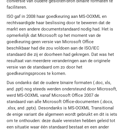
conversie van oudere gesloten-bron binaire formaten te
faciliteren.
ISO gaf in 2008 haar goedkeuring aan MS-OOXML en
rechtvaardigde haar beslissing door te beweren dat de
markt een andere documentstandaard nodig had. Het is
opmerkelijk dat Microsoft op het moment van de
goedkeuring geen versie van Microsoft Office
beschikbaar had die zou voldoen aan de ISO/IEC
standaard die zij er doorheen had gekregen. Dat was het
resultaat van meerdere veranderingen aan de originele
versie van de standaard om zo door het
goedkeuringsproces te komen.
Dus ondanks dat de oudere binaire formaten (.doc, xls,
and .ppt) nog steeds werden ondersteund door Microsoft,
werd MS-OOXML vanaf Microsoft Office 2007 de
standaard van alle Microsoft Office-documenten (.docx,
.xlsx, and .pptx). Desondanks is MS-OOXML Transitional
de enige variant die algemeen wordt gebruikt en dit is iets
om te onthouden: deze duale vereisten hebben geleid tot
een situatie waar één standaard bestaat en een ander