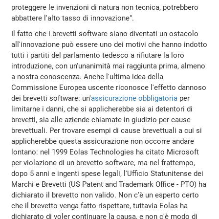
proteggere le invenzioni di natura non tecnica, potrebbero
abbattere l'alto tasso di innovazione".
Il fatto che i brevetti software siano diventati un ostacolo
all'innovazione può essere uno dei motivi che hanno indotto
tutti i partiti del parlamento tedesco a rifiutare la loro
introduzione, con un'unanimità mai raggiunta prima, almeno
a nostra conoscenza. Anche l'ultima idea della
Commissione Europea uscente riconosce l'effetto dannoso
dei brevetti software: un'
assicurazione obbligatoria
per
limitarne i danni, che si applicherebbe sia ai detentori di
brevetti, sia alle aziende chiamate in giudizio per cause
brevettuali. Per trovare esempi di cause brevettuali a cui si
applicherebbe questa assicurazione non occorre andare
lontano: nel 1999 Eolas Technologies ha citato Microsoft
per violazione di un brevetto software, ma nel frattempo,
dopo 5 anni e ingenti spese legali, l'Ufficio Statunitense dei
Marchi e Brevetti (US Patent and Trademark Office - PTO) ha
dichiarato il brevetto non valido. Non c'è un esperto certo
che il brevetto venga fatto rispettare, tuttavia Eolas ha
dichiarato di voler continuare la causa, e non c'è modo di