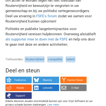
om actief te worden tegen het niet toestaan van
Routervrijheid en bewustzijn te vergroten in uw
gemeenschap en bij uw politieke vertegenwoordigers.
Deel uw ervaring in
FSFE's forum
zodat we samen voor
Routervrijheid kunnen opkomen!
Politieke en publieke langetermijnacties voor
Routervrijheid vereisen hulpbronnen. Overweeg alstublieft
als supporter mee te doen met de FSFE
en help ons door
te gaan met deze en andere activiteiten.
Trefwoorden
Routervrijheid
competitie
beleid
Deel en steun
Fediverse
Bluesky
Hacker News
Reddit
LinkedIn
E-Mail
Support!
Enkele diensten zouden onvriendelijk kunnen zijn voor Vrije Software en uw
privacy schade kunnen toebrengen.
Leer meer
.