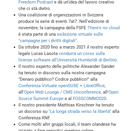
Freedom Podcast
e dà un'idea del lavoro creativo
che ci stà dietro.
Una coalizione di organizzazioni in Svizzera
produce la serie di eventi 7at7. Nell'edizione di
novembre, la campagna della FSFE
There's no cloud
è stata parte di una
esibizione virtuale sulle
"campagne per i diritti digitali"
.
Da ottobre 2020 fino a marzo 2021 il nostro esperto
legale Lucas Lasota
condurrà un corso sulle
licenze software all'Università Humboldt di Berlino
.
Il nostro esperto delle politiche Alexander Sander
ha tenuto in discorso sulla nostra campagna
"Denaro pubblico? Codice pubblico!" alla
Conferenza Virtuale openSUSE + LibreOffice
,
all'
Open Web Lounge / CMS Unconference
, all'
Open
Source Summit Europe
e al
FOSSCOMM2020
.
Il nostro presidente Matthias Kirschner ha tenuto
un discorso su
"La lunga strada verso la libertà"
alla
Conferenza KNF.
Come molti altri gruppi locali, il team olandese ha
iniziato a fare periodici meeting online.