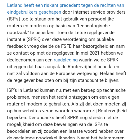
Letland heeft een riskant precedent tegen de rechten van
eindgebruikers geschapen
door internet service providers
(ISP's) toe te staan om het gebruik van persoonlijke
routers en modems op basis van "technologische
noodzaak" te beperken. Toen de Letse regelgevende
instantie (SPRK) over deze verordening om publieke
feedback vroeg deelde de FSFE haar bezorgdheid en nam
ze contact op met de regelgever. In mei 2021 hebben we
deelgenomen aan een
raadpleging
waarin we de SPRK
uitleggen dat haar aanpak de Routervrijheid beperkt en
niet zal voldoen aan de Europese wetgeving. Helaas heeft
de regelgever besloten om bij zijn standpunt te blijven.
ISP's in Letland kunnen nu, met een beroep op technische
problemen, mensen het recht ontzeggen om een eigen
router of modem te gebruiken. Als zij dat doen moeten zij
op hun websites verantwoorden waarom zij Routervrijheid
beperken. Desondanks heeft SPRK nog steeds niet de
mogelijkheid om deze beweringen van de ISPs te
beoordelen en zij zouden een laatste woord hebben over
de geclaimde noodzakelijkheden. Naast het belemmeren