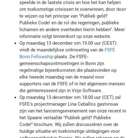
speelde in de laatste crisis en hoe het kan helpen
om toekomstige crisissen te overwinnen, door door
te wijzen op het principe van "Publiek geld?
Publieke Code! en de rol die regeringen, publieke
lichamen en andere overheden hierin hebben". Meer
informatie volgt binnenkort op onze website.
Op maandag 13 december om 19.00 uur (CEST)
vindt de maandelijkse ontmoeting van de
FSFE
Bonn Fellowship
plaats. De FSFE-
gemeenschapsontmoetingen in Bonn zijn
regelmatige bijeenkomsten die plaatsvinden op
elke tweede maandag van de maand voor
supporters van de FSFE of in het algemeen mensen
die geïnteresseerd zijn in Vrije Software.
Op maandag 13 december om 18:00 uur (CET) zal
FSFE's projectmanager Lina Ceballos gastvrouw
zijn van het lanceringsevenement van onze recent in
het Spaans vertaalde "Publiek geld? Publieke
Code!"-brochure. Wij zullen discussiëren over de
huidige situatie en toekomstige uitdagingen voor
softwarevrijheid in Spanje. We zullen rekenen op de