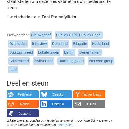
staat stellen om deze nieuwsbrief in uw moedertaal te
lezen.
Uw eindredacteur, Fani Partsafyllidou
Trefwoorden
Nieuwsbrief
Publiek Geld? Publiek Code!
Overheden
Interview
Duitsland
Educatie
Nederland
Duurzaamheid
Lokale groep
Berlijn
Denemarken
Griekenland
Zwitserland
Hamburg groep
Vrouwen groep
Italië
Deel en steun
Fediverse
Bluesky
Hacker News
Reddit
LinkedIn
E-Mail
Support!
Enkele diensten zouden onvriendelijk kunnen zijn voor Vrije Software en uw
privacy schade kunnen toebrengen.
Leer meer
.