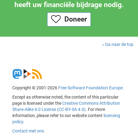
heeft uw financiële bijdrage nodig.
Doneer
Ga naar de top
Copyright © 2001-2026
Free Software Foundation Europe
.
Except as otherwise noted, the content of this particular
page is licensed under the
Creative Commons Attribution
Share-Alike 4.0 License (CC-BY-SA 4.0)
. For more
information, please refer to our website content
licensing
policy
.
Contact met ons