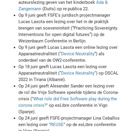
auteurslezing geven van het kinderboek
Ada &
Zangemann
(Duits) op re:publica 22.
Op 9 juni geeft FSFE's juridisch projectmanager
Lucas Lasota een lezing over het in de praktijk
brengen van soevereiniteit (“Practicing Sovereignty.
Interventions for open digital futures”) op de
Weizenbaum Conferentie in Berlijn.
Op 9 juni geeft Lucas Lasota een online lezing over
Apparaatneutraliteit (
“Device Neutrality
“) als
onderdeel van de OW2-conferentie.
Op 18 juni geeft Lucas Lasota een lezing over
Apparaatneutraliteit (
“Device Neutrality“
) op OSCAL
2022 in Tirana (Albanië).
Op 24 juni geeft Alexander Sander een lezing over
de rol die Vrije Software speelde tijdens de Corona-
crisis ("
What role did Free Software play during the
corona crisis?
" op esLibre conferentie in Vigo
(Spanje).
Op 24 juni geeft FSFE-projectmanager Lina Ceballos
een lezing over "
REUSE
" op de esLibre conferentie
in Vigo (Spanje).