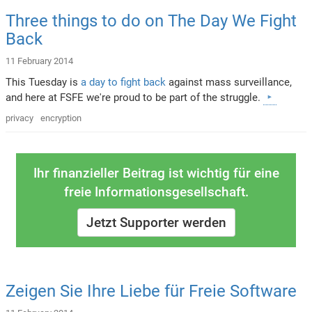
Three things to do on The Day We Fight
Back
11 February 2014
This Tuesday is
a day to fight back
against mass surveillance,
and here at FSFE we're proud to be part of the struggle.
privacy
encryption
Ihr finanzieller Beitrag ist wichtig für eine
freie Informationsgesellschaft.
Jetzt Supporter werden
Zeigen Sie Ihre Liebe für Freie Software