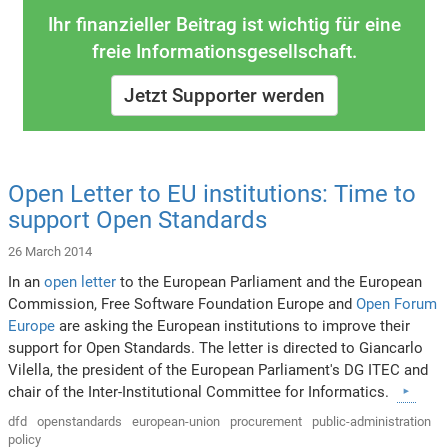
Ihr finanzieller Beitrag ist wichtig für eine
freie Informationsgesellschaft.
Jetzt Supporter werden
Open Letter to EU institutions: Time to
support Open Standards
26 March 2014
In an
open letter
to the European Parliament and the European
Commission, Free Software Foundation Europe and
Open Forum
Europe
are asking the European institutions to improve their
support for Open Standards. The letter is directed to Giancarlo
Vilella, the president of the European Parliament's DG ITEC and
chair of the Inter-Institutional Committee for Informatics.
dfd
openstandards
european-union
procurement
public-administration
policy