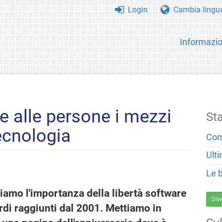
Login
Cambia lingu
Informazio
e alle persone i mezzi
St
tecnologia
Com
Ulti
Le 
ziamo l'importanza della libertà software
Div
rdi raggiunti dal 2001. Mettiamo in