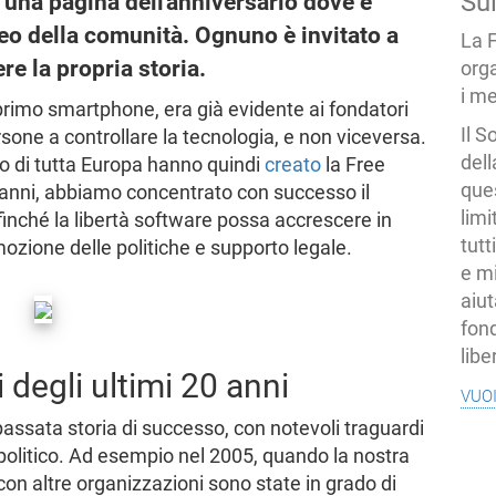
Su
una pagina dell'anniversario dove è
deo della comunità. Ognuno è invitato a
La 
re la propria storia.
org
i me
primo smartphone, era già evidente ai fondatori
Il S
one a controllare la tecnologia, e non viceversa.
dell
ro di tutta Europa hanno quindi
creato
la Free
ques
anni, abbiamo concentrato con successo il
limi
finché la libertà software possa accrescere in
tutt
zione delle politiche e supporto legale.
e mi
aiut
fond
libe
 degli ultimi 20 anni
vuo
assata storia di successo, con notevoli traguardi
 politico. Ad esempio nel 2005, quando la nostra
con altre organizzazioni sono state in grado di