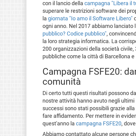
con il lancio della
campagna "Libera il t
superare le restrizioni software dei pr
la
giornata "Io amo il Software Libero"
c
ogni anno. Nel 2017 abbiamo lanciato 
pubblico? Codice pubblico"
, convincen
la loro strategia informatica. La corri
200 organizzazioni della società civile
pubbliche come la città di Barcellona
Campagna FSFE20: dare 
comunità
Di certo tutti questi risultati possono d
nostre attività hanno avuto negli ulti
successi sono stati possibili grazie al
fare affidamento. Per mettere in evide
quest'anno la
campagna FSFE20
, dove
Abbiamo contattato alcune persone che h