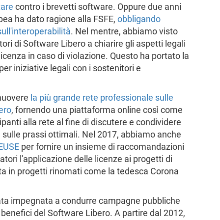
tare
contro i brevetti software. Oppure due anni
opea ha dato ragione alla FSFE,
obbligando
ull'interoperabilità
. Nel mentre, abbiamo visto
ori di Software Libero a chiarire gli aspetti legali
a licenza in caso di violazione. Questo ha portato la
r iniziative legali con i sostenitori e
omuovere
la più grande rete professionale sulle
bero
, fornendo una piattaforma online così come
panti alla rete al fine di discutere e condividere
e sulle prassi ottimali. Nel 2017, abbiamo anche
EUSE
per fornire un insieme di raccomandazioni
tori l'applicazione delle licenze ai progetti di
a in progetti rinomati come la tedesca Corona
 stata impegnata a condurre campagne pubbliche
benefici del Software Libero. A partire dal 2012,