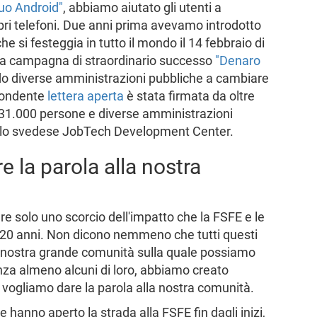
uo Android"
, abbiamo aiutato gli utenti a
opri telefoni. Due anni prima avevamo introdotto
he si festeggia in tutto il mondo il 14 febbraio di
la campagna di straordinario successo
"Denaro
do diverse amministrazioni pubbliche a cambiare
spondente
lettera aperta
è stata firmata da oltre
, 31.000 persone e diverse amministrazioni
 e lo svedese JobTech Development Center.
la parola alla nostra
are solo uno scorcio dell'impatto che la FSFE e le
mi 20 anni. Non dicono nemmeno che tutti questi
la nostra grande comunità sulla quale possiamo
nza almeno alcuni di loro, abbiamo creato
 vogliamo dare la parola alla nostra comunità.
anno aperto la strada alla FSFE fin dagli inizi,