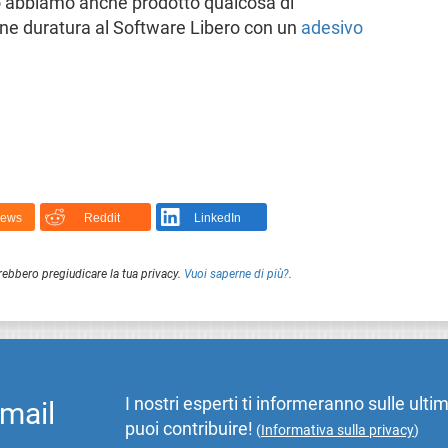
o abbiamo anche prodotto qualcosa di
ne duratura al Software Libero con un
adesivo
News
Reddit
LinkedIn
rebbero pregiudicare la tua privacy.
Vuoi saperne di più?
.
I nostri esperti ti informeranno sulle ulti
email
puoi contribuire!
(
Informativa sulla privacy
)