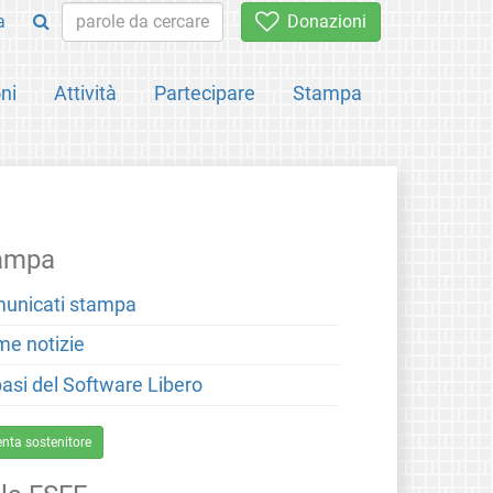
a
Donazioni
ni
Attività
Partecipare
Stampa
ampa
unicati stampa
me notizie
basi del Software Libero
enta sostenitore