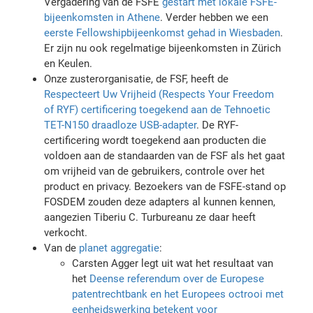
Vergadering van de FSFE
gestart met lokale FSFE-
bijeenkomsten in Athene
. Verder hebben we een
eerste Fellowshipbijeenkomst gehad in Wiesbaden
.
Er zijn nu ook regelmatige bijeenkomsten in Zürich
en Keulen.
Onze zusterorganisatie, de FSF, heeft de
Respecteert Uw Vrijheid (Respects Your Freedom
of RYF) certificering toegekend aan de Tehnoetic
TET-N150 draadloze USB-adapter
. De RYF-
certificering wordt toegekend aan producten die
voldoen aan de standaarden van de FSF als het gaat
om vrijheid van de gebruikers, controle over het
product en privacy. Bezoekers van de FSFE-stand op
FOSDEM zouden deze adapters al kunnen kennen,
aangezien Tiberiu C. Turbureanu ze daar heeft
verkocht.
Van de
planet aggregatie
:
Carsten Agger legt uit wat het resultaat van
het
Deense referendum over de Europese
patentrechtbank en het Europees octrooi met
eenheidswerking betekent voor