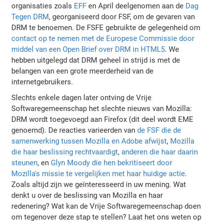
organisaties zoals
EFF
en April deelgenomen aan de
Dag
Tegen DRM
, georganiseerd door FSF, om de gevaren van
DRM te benoemen. De FSFE gebruikte de gelegenheid om
contact op te nemen met de Europese Commissie door
middel van een Open Brief over DRM in HTML5
. We
hebben uitgelegd dat DRM geheel in strijd is met de
belangen van een grote meerderheid van de
internetgebruikers.
Slechts enkele dagen later ontving de Vrije
Softwaregemeenschap het slechte nieuws van Mozilla:
DRM wordt toegevoegd aan Firefox (dit deel wordt EME
genoemd). De reacties varieerden van
de FSF die de
samenwerking tussen Mozilla en Adobe afwijst
,
Mozilla
die haar beslissing rechtvaardigt
,
anderen die haar daarin
steunen
, en
Glyn Moody die hen bekritiseert door
Mozilla's missie te vergelijken met haar huidige actie
.
Zoals altijd zijn we geïnteresseerd in uw mening. Wat
denkt u over de beslissing van Mozilla en haar
redenering? Wat kan de Vrije Softwaregemeenschap doen
om tegenover deze stap te stellen? Laat het ons weten op