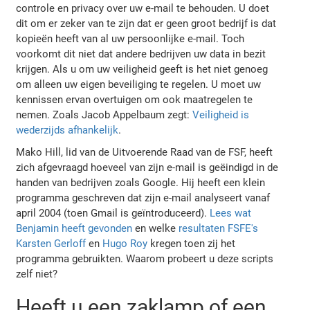
controle en privacy over uw e-mail te behouden. U doet
dit om er zeker van te zijn dat er geen groot bedrijf is dat
kopieën heeft van al uw persoonlijke e-mail. Toch
voorkomt dit niet dat andere bedrijven uw data in bezit
krijgen. Als u om uw veiligheid geeft is het niet genoeg
om alleen uw eigen beveiliging te regelen. U moet uw
kennissen ervan overtuigen om ook maatregelen te
nemen. Zoals Jacob Appelbaum zegt:
Veiligheid is
wederzijds afhankelijk
.
Mako Hill, lid van de Uitvoerende Raad van de FSF, heeft
zich afgevraagd hoeveel van zijn e-mail is geëindigd in de
handen van bedrijven zoals Google. Hij heeft een klein
programma geschreven dat zijn e-mail analyseert vanaf
april 2004 (toen Gmail is geïntroduceerd).
Lees wat
Benjamin heeft gevonden
en welke
resultaten FSFE's
Karsten Gerloff
en
Hugo Roy
kregen toen zij het
programma gebruikten. Waarom probeert u deze scripts
zelf niet?
Heeft u een zaklamp of een