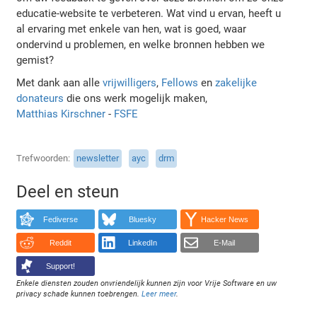
educatie-website te verbeteren. Wat vind u ervan, heeft u
al ervaring met enkele van hen, wat is goed, waar
ondervind u problemen, en welke bronnen hebben we
gemist?
Met dank aan alle
vrijwilligers
,
Fellows
en
zakelijke
donateurs
die ons werk mogelijk maken,
Matthias Kirschner
-
FSFE
Trefwoorden
newsletter
ayc
drm
Deel en steun
Fediverse
Bluesky
Hacker News
Reddit
LinkedIn
E-Mail
Support!
Enkele diensten zouden onvriendelijk kunnen zijn voor Vrije Software en uw
privacy schade kunnen toebrengen.
Leer meer
.