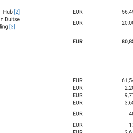
Hub
[2]
EUR
56,4
n Duitse
EUR
20,0
ling
[3]
EUR
80,8
EUR
61,5
EUR
2,2
EUR
9,7
EUR
3,6
EUR
4
EUR
1
EUR
2,6