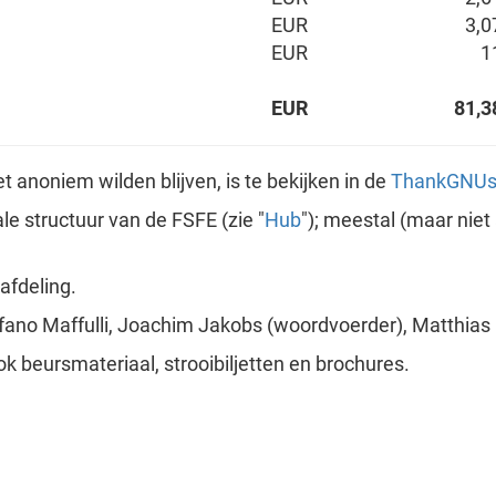
EUR
3,0
EUR
1
EUR
81,3
et anoniem wilden blijven, is te bekijken in de
ThankGNU
le structuur van de FSFE (zie "
Hub
"); meestal (maar niet
afdeling.
efano Maffulli, Joachim Jakobs (woordvoerder), Matthias K
ook beursmateriaal, strooibiljetten en brochures.