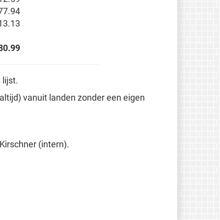
77.94
13.13
80.99
s
lijst.
 altijd) vanuit landen zonder een eigen
irschner (intern).