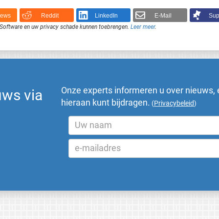
News
Reddit
LinkedIn
E-Mail
Sup
je Software en uw privacy schade kunnen toebrengen.
Leer meer
.
Onze experts informeren u over nieuws, 
uws via
hieraan kunt bijdragen.
(
Privacybeleid
)