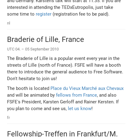
and Germany. Karsten's talk will start at 11:35. If you are
interested in attending the TEDxEutropolis, just take
some time to
register
(registration fee to be paid).
nl
Braderie of Lille, France
UTC 04. – 05 September 2010
The Braderie of Lille is a popular event every year in the
streets of Lille (north of France). FSFE will have a booth
there to introduce the general audience to Free Software.
Don't hesitate to join us!
The booth is located
Place du Vieux Marché aux Chevaux
and will be animated by
fellows from France
, and also
FSFE's President, Karsten Gerloff and Rainer Kersten. If
you plan to come and see us,
let us know
!
fr
Fellowship-Treffen in Frankfurt/M.