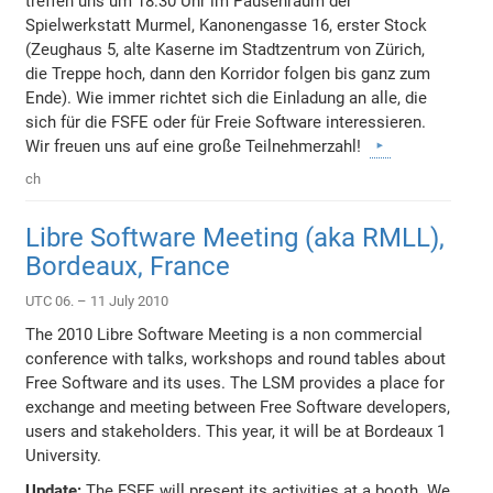
treffen uns um 18:30 Uhr im Pausenraum der
Spielwerkstatt Murmel, Kanonengasse 16, erster Stock
(Zeughaus 5, alte Kaserne im Stadtzentrum von Zürich,
die Treppe hoch, dann den Korridor folgen bis ganz zum
Ende). Wie immer richtet sich die Einladung an alle, die
sich für die FSFE oder für Freie Software interessieren.
Wir freuen uns auf eine große Teilnehmerzahl!
ch
Libre Software Meeting (aka RMLL),
Bordeaux, France
UTC 06. – 11 July 2010
The 2010 Libre Software Meeting is a non commercial
conference with talks, workshops and round tables about
Free Software and its uses. The LSM provides a place for
exchange and meeting between Free Software developers,
users and stakeholders. This year, it will be at Bordeaux 1
University.
Update:
The FSFE will present its activities at a booth. We