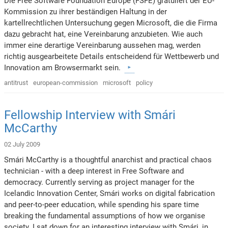
Die Free Software Foundation Europe (FSFE) gratuliert der EU-
Kommission zu ihrer beständigen Haltung in der
kartellrechtlichen Untersuchung gegen Microsoft, die die Firma
dazu gebracht hat, eine Vereinbarung anzubieten. Wie auch
immer eine derartige Vereinbarung aussehen mag, werden
richtig ausgearbeitete Details entscheidend für Wettbewerb und
Innovation am Browsermarkt sein.
antitrust
european-commission
microsoft
policy
Fellowship Interview with Smári
McCarthy
02 July 2009
Smári McCarthy is a thoughtful anarchist and practical chaos
technician - with a deep interest in Free Software and
democracy. Currently serving as project manager for the
Icelandic Innovation Center, Smári works on digital fabrication
and peer-to-peer education, while spending his spare time
breaking the fundamental assumptions of how we organise
society. I sat down for an interesting interview with Smári, in