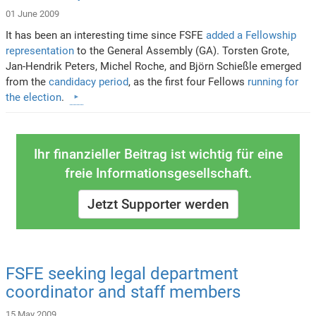
01 June 2009
It has been an interesting time since FSFE
added a Fellowship
representation
to the General Assembly (GA). Torsten Grote,
Jan-Hendrik Peters, Michel Roche, and Björn Schießle emerged
from the
candidacy period
, as the first four Fellows
running for
the election
.
Ihr finanzieller Beitrag ist wichtig für eine
freie Informationsgesellschaft.
Jetzt Supporter werden
FSFE seeking legal department
coordinator and staff members
15 May 2009