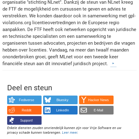
organisatie "stichting NLnet". Dankzij de steun van NLnet kreeg
de FTF de mogelijkheid om cursussen te geven en advies te
verstrekken. We konden daardoor ook in samenwerking met gpl-
violations.org licentieovertredingen in de Europese regio
aanpakken. De FTF heeft ook netwerken opgericht van juridische
en technische specialisten om een samenwerking te
organiseren tussen advocaten, projecten en bedrijven die vragen
hebben over licenties. Vandaag, na meer dan twaalf maanden
ononderbroken groei, geeft MLnet voor een tweede keer
financiële steun aan dit innovatief juridisch project.
Deel en steun
Fediverse
Bluesky
Hacker News
Reddit
LinkedIn
E-Mail
Support!
Enkele diensten zouden onvriendelijk kunnen zijn voor Vrije Software en uw
privacy schade kunnen toebrengen.
Leer meer
.