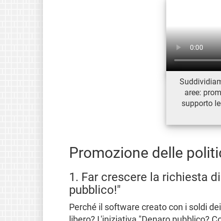
Suddividiamo
aree: prom
supporto l
Promozione delle polit
1. Far crescere la richiesta 
pubblico!"
Perché il software creato con i soldi d
libero? L'iniziativa "Denaro pubblico? C