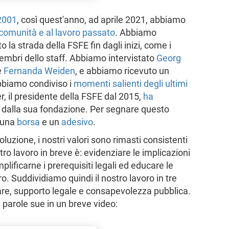
 2001
, così quest'anno, ad aprile 2021, abbiamo
 comunità e al lavoro passato
. Abbiamo
la strada della FSFE fin dagli inizi, come i
membri dello staff. Abbiamo intervistato
Georg
e
Fernanda Weiden
, e abbiamo ricevuto un
bbiamo condiviso i
momenti salienti degli ultimi
, il presidente della FSFE dal 2015,
ha
e dalla sua fondazione. Per segnare questo
 una
borsa
e un
adesivo
.
luzione, i nostri valori sono rimasti consistenti
tro lavoro in breve è: evidenziare le implicazioni
plificarne i prerequisiti legali ed educare le
. Suddividiamo quindi il nostro lavoro in tre
are, supporto legale e consapevolezza pubblica.
 parole sue in un breve video: