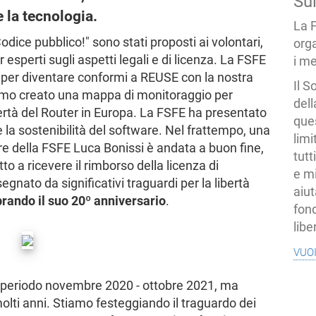
Su
e la tecnologia.
La 
dice pubblico!" sono stati proposti ai volontari,
org
esperti sugli aspetti legali e di licenza. La FSFE
i me
 per diventare conformi a REUSE con la nostra
Il S
amo creato una mappa di monitoraggio per
dell
 Libertà del Router in Europa. La FSFE ha presentato
ques
 la sostenibilità del software. Nel frattempo, una
limi
ore della FSFE Luca Bonissi è andata a buon fine,
tutt
to a ricevere il rimborso della licenza di
e mi
egnato da significativi traguardi per la libertà
aiut
rando il suo 20º anniversario
.
fond
libe
vuo
l periodo novembre 2020 - ottobre 2021, ma
molti anni. Stiamo festeggiando il traguardo dei