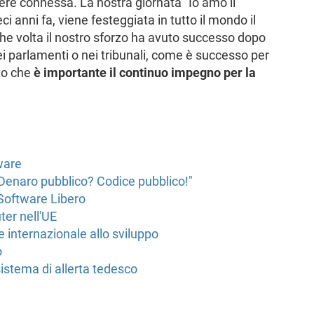
ere connessa. La nostra giornata "Io amo il
ci anni fa, viene festeggiata in tutto il mondo il
he volta il nostro sforzo ha avuto successo dopo
ei parlamenti o nei tribunali, come è successo per
to che
è importante il continuo impegno per la
ware
 "Denaro pubblico? Codice pubblico!"
l Software Libero
ter nell'UE
internazionale allo sviluppo
o
istema di allerta tedesco