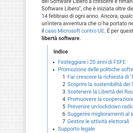
del Software Libero a crescere e riman
Software Libero", che è iniziata oltre die
14 febbraio di ogni anno. Ancora, qualc
un'intera avventura che ci ha portato n
il
caso Microsoft contro UE
. È per ques
libertà software
.
Indice
Festeggiare i 20 anni di FSFE
Promozione delle politiche soft
Far crescere la richiesta di
Scoprire la sostenibilità de
Sostenere la Libertà del Rou
Promuovere la cooperazione 
Prevenire un lockdown radi
Suggerire miglioramenti al s
Gestire le attività elettorali
Supporto legale