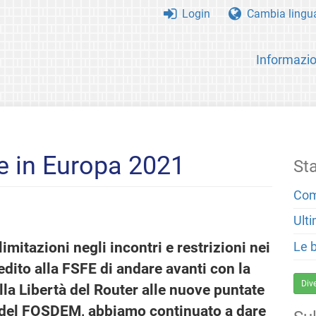
Login
Cambia lingu
Informazio
re in Europa 2021
St
Com
Ulti
imitazioni negli incontri e restrizioni nei
Le 
pedito alla FSFE di andare avanti con la
Div
lla Libertà del Router alle nuove puntate
 del FOSDEM, abbiamo continuato a dare