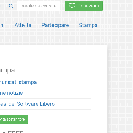
a
Donazioni
ni
Attività
Partecipare
Stampa
ampa
unicati stampa
me notizie
basi del Software Libero
enta sostenitore